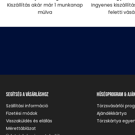
Kiszállítás akár már 1 munkanap
Ingyenes kiszállít
múlva
feletti vás
Segítség a vásárláshoz
Hűségprogram & Ajá
Szállítási információ
Törzsvásárlói pro
Fizetési módok
Ajándékkártya
Visszaküldés és elállás
Törzskártya egyen
Mérettáblázat