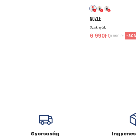
NOZLE
Szoknyák
6 990
Ft
-
30
9 990
Ft
Gyorsaság
Ingyenes 