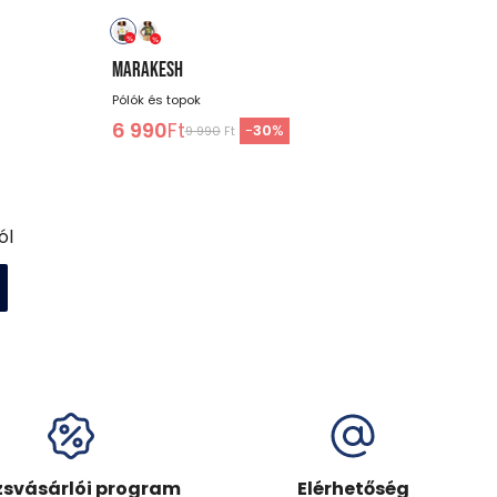
MARAKESH
Pólók és topok
6 990
Ft
-
30
%
9 990
Ft
ól
zsvásárlói program
Elérhetőség