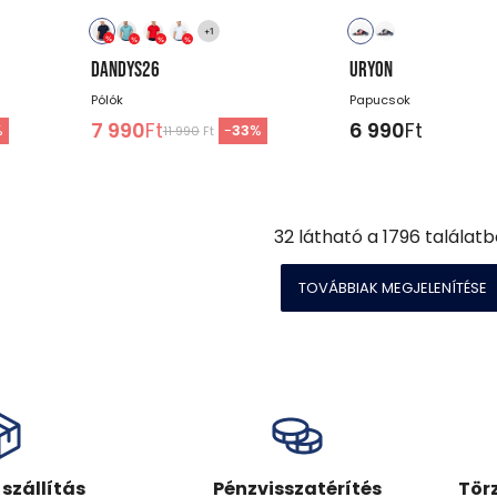
+1
DANDYS26
URYON
Pólók
Papucsok
7 990
Ft
6 990
Ft
%
-
33
%
11 990
Ft
32
látható a
1796
találatb
TOVÁBBIAK MEGJELENÍTÉSE
szállítás
Pénzvisszatérítés
Tör