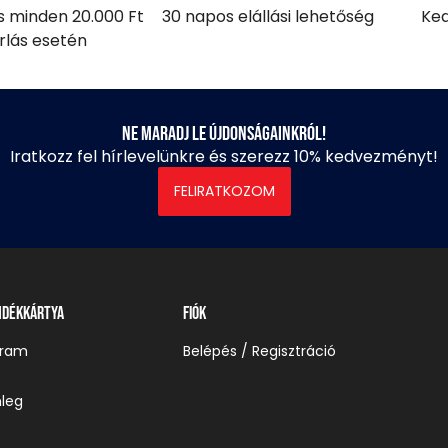
ás minden 20.000 Ft
30 napos elállási lehetőség
Ked
árlás esetén
Ne maradj le újdonságainkról!
Iratkozz fel hírlevelünkre és szerezz 10% kedvezményt!
FELIRATKOZOM
ndékkártya
Fiók
gram
Belépés / Regisztráció
leg