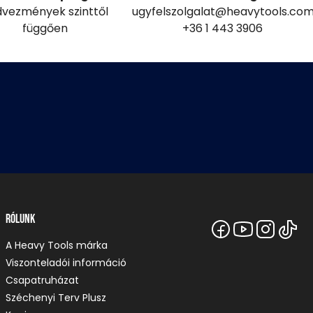
vezmények szinttől
ugyfelszolgalat@heavytools.co
függően
+36 1 443 3906
Rólunk
A Heavy Tools márka
Viszonteladói információ
Csapatruházat
Széchenyi Terv Plusz