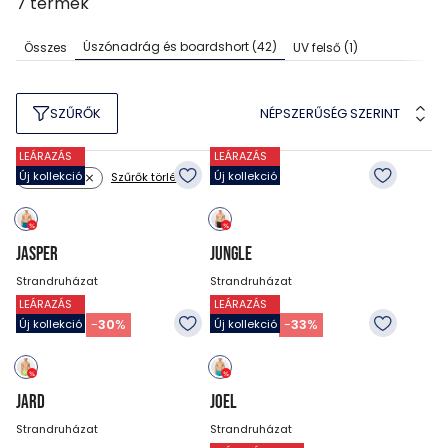
7
termék
Úszónadrág és boardshort
(42)
Összes
UV felső
(1)
NÉPSZERŰSÉG SZERINT
SZŰRŐK
LEÁRAZÁS
LEÁRAZÁS
Új kollekció
Új kollekció
Szűrők törlése
Szín: zöld
JASPER
JUNGLE
Strandruházat
Strandruházat
LEÁRAZÁS
LEÁRAZÁS
10 990
Ft
11 990
Ft
7 690
Ft
7 990
Ft
-
30
%
-
33
%
Új kollekció
Új kollekció
JARD
JOEL
Strandruházat
Strandruházat