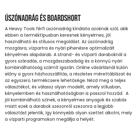
Úszónadrág és boardshort
A Heavy Tools férfi úszónadrág kínálata azoknak szól, akik
ebben a terméktípusban keresnek kényelmes, jól
használható és stílusos megoldást. Az úszónadrág
mozgásra, vízpartra és nyári pihenésre optimalizált
kényelmes alapdarab. A strand- és vízparti daraboknál a
gyors száradás, a mozgásszabadság és a könnyű nyári
kombinálhatóság számít igazán. Online vásárlásnál külön
előny a gyors házhozszállítás, a részletes mérettáblázat és
az egyszerű termékcsere lehetősége. Nézd meg a teljes
választékot, és válassz olyan modellt, amely stílusban,
kényelemben és használhatóságban is passzol hozzád. A
jól kombinálható színek, a kényelmes anyagok és szabás
miatt ezek a darabok szezonról szezonra a legjobb
választást jelentik, így könnyebb olyan szettet alkotni, mely
a vízparti programokon megállja a helyét.