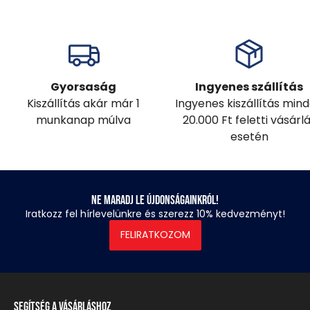
Gyorsaság
Ingyenes szállítás
Kiszállítás akár már 1
Ingyenes kiszállítás min
munkanap múlva
20.000 Ft feletti vásárl
esetén
Ne maradj le újdonságainkról!
Iratkozz fel hírlevelünkre és szerezz 10% kedvezményt!
FELIRATKOZOM
Segítség a vásárláshoz