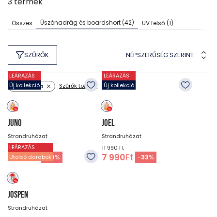
3
termék
Úszónadrág és boardshort
(42)
Összes
UV felső
(1)
NÉPSZERŰSÉG SZERINT
SZŰRŐK
LEÁRAZÁS
LEÁRAZÁS
Új kollekció
Új kollekció
Szűrők törlése
Szín: sárga
JUNO
JOEL
Strandruházat
Strandruházat
LEÁRAZÁS
11 990
Ft
11 990
Ft
7 990
Ft
7 990
Ft
-
33
%
-
33
%
Utolsó darabok
JOSPEN
Strandruházat