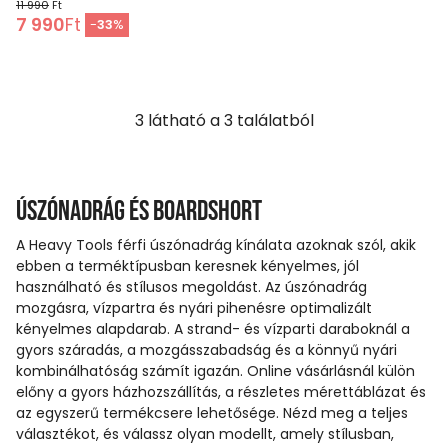
11 990
Ft
7 990
Ft
-
33
%
3
látható a
3
találatból
Úszónadrág és boardshort
A Heavy Tools férfi úszónadrág kínálata azoknak szól, akik
ebben a terméktípusban keresnek kényelmes, jól
használható és stílusos megoldást. Az úszónadrág
mozgásra, vízpartra és nyári pihenésre optimalizált
kényelmes alapdarab. A strand- és vízparti daraboknál a
gyors száradás, a mozgásszabadság és a könnyű nyári
kombinálhatóság számít igazán. Online vásárlásnál külön
előny a gyors házhozszállítás, a részletes mérettáblázat és
az egyszerű termékcsere lehetősége. Nézd meg a teljes
választékot, és válassz olyan modellt, amely stílusban,