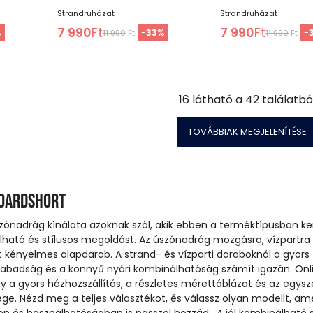
Strandruházat
Strandruházat
7 990
Ft
7 990
Ft
%
-
33
%
-
11 990
Ft
11 990
Ft
16
látható a
42
találatbó
TOVÁBBIAK MEGJELENÍTÉSE
boardshort
szónadrág kínálata azoknak szól, akik ebben a terméktípusban k
lható és stílusos megoldást. Az úszónadrág mozgásra, vízpartra 
t kényelmes alapdarab. A strand- és vízparti daraboknál a gyors
abadság és a könnyű nyári kombinálhatóság számít igazán. Onl
ny a gyors házhozszállítás, a részletes mérettáblázat és az egysz
e. Nézd meg a teljes választékot, és válassz olyan modellt, am