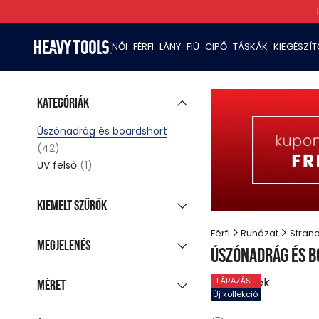
NŐI
FÉRFI
LÁNY
FIÚ
CIPŐ
TÁSKÁK
KIEGÉSZÍ
Kategóriák
Úszónadrág és boardshort
(42)
UV felső
(1)
Kiemelt szűrők
Új kollekció
(25)
Férfi
Ruházat
Stran
Megjelenés
Úszónadrág és 
Akciós termékek
(42)
Csoportosított
42
termék
LEÁRAZÁS
Utolsó darabok
Méret
(5)
megjelenítés
Új kollekció
Azonnal szállítható
Minden színt mutat
(39)
S
M
L
XL
XXL