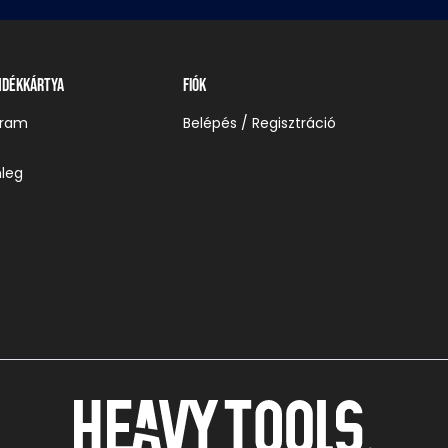
ndékkártya
Fiók
gram
Belépés / Regisztráció
leg