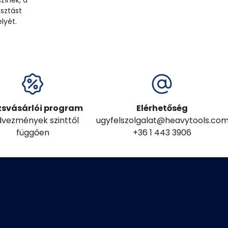
zínek, a
sztást
lyét.
zsvásárlói program
Elérhetőség
vezmények szinttől
ugyfelszolgalat@heavytools.co
függően
+36 1 443 3906