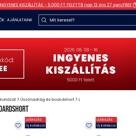
INGYENES KISZÁLLÍTÁS - 5.000 FT FELETT
8 nap 13 óra 27 perc
FREE
TŐK
AJÁNLATAINK
druházat
Úszónadrág és boardshort
L
boardshort
LEÁRAZÁS
LEÁRAZÁS
Új kollekció
Új kollekció