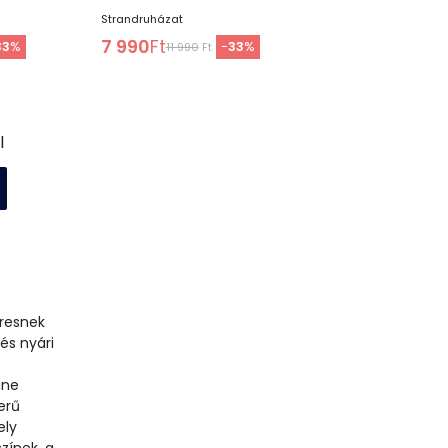
Strandruházat
7 990
Ft
33
%
-
33
%
11 990
Ft
l
eresnek
és nyári
ine
erű
ely