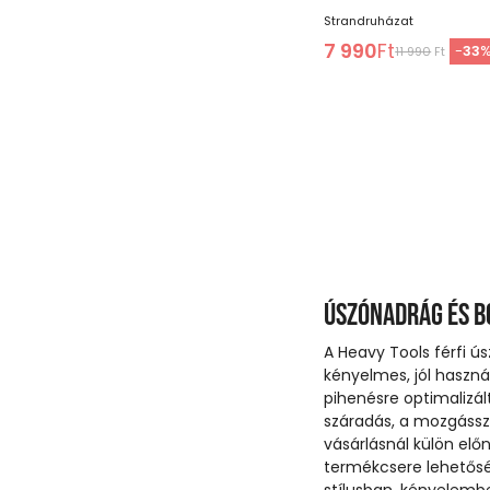
Strandruházat
7 990
Ft
-
33
11 990
Ft
Úszónadrág és 
A Heavy Tools férfi ú
kényelmes, jól haszná
pihenésre optimalizál
száradás, a mozgássz
vásárlásnál külön elő
termékcsere lehetőség