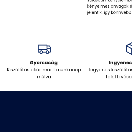
stílusban, kényelembe
kényelmes anyagok és
jelentik, így könnyebb
Gyorsaság
Ingyenes 
Kiszállítás akár már 1 munkanap
Ingyenes kiszállít
múlva
feletti vás