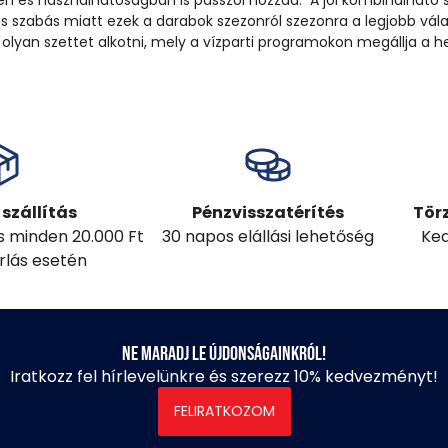
n és használhatóságban is passzol hozzád. A jól kombinálható s
 szabás miatt ezek a darabok szezonról szezonra a legjobb vála
 olyan szettet alkotni, mely a vízparti programokon megállja a he
szállítás
Pénzvisszatérítés
Tör
ás minden 20.000 Ft
30 napos elállási lehetőség
Ked
árlás esetén
Ne maradj le újdonságainkról!
Iratkozz fel hírlevelünkre és szerezz 10% kedvezményt!
FELIRATKOZOM