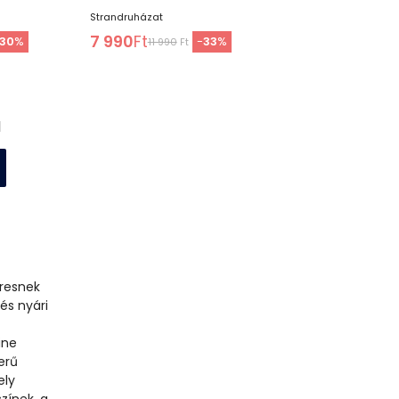
Strandruházat
7 990
Ft
30
%
-
33
%
11 990
Ft
l
eresnek
és nyári
ine
erű
ely