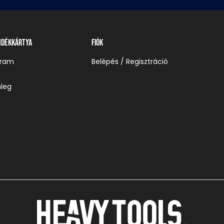
ndékkártya
Fiók
gram
Belépés / Regisztráció
leg