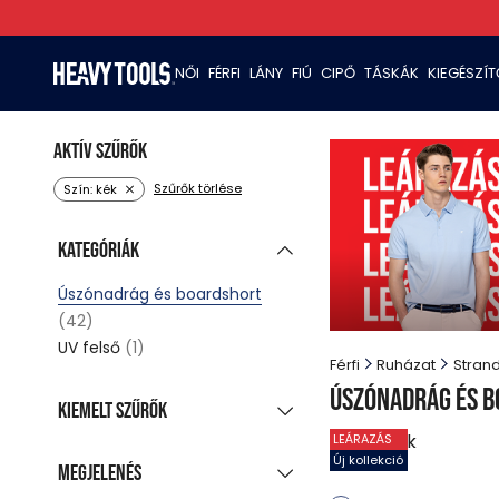
NŐI
FÉRFI
LÁNY
FIÚ
CIPŐ
TÁSKÁK
KIEGÉSZÍ
Aktív szűrők
Szűrők törlése
Szín: kék
Kategóriák
Úszónadrág és boardshort
(42)
UV felső
(1)
Férfi
Ruházat
Stran
Úszónadrág és 
Kiemelt szűrők
18
termék
LEÁRAZÁS
Új kollekció
(25)
Új kollekció
Megjelenés
Akciós termékek
(42)