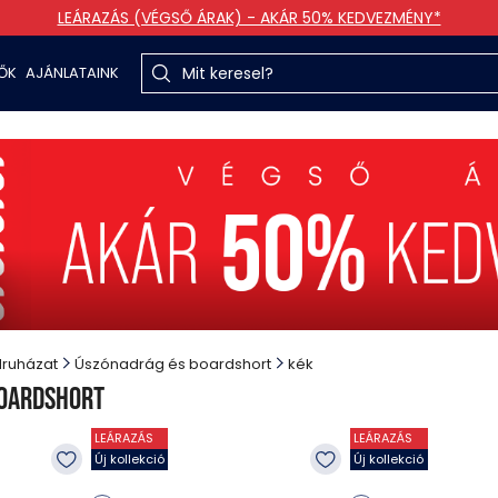
LEÁRAZÁS (VÉGSŐ ÁRAK) - AKÁR 50% KEDVEZMÉNY*
TŐK
AJÁNLATAINK
druházat
Úszónadrág és boardshort
kék
boardshort
LEÁRAZÁS
LEÁRAZÁS
Új kollekció
Új kollekció