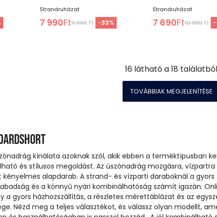
Strandruházat
Strandruházat
7 990
Ft
7 690
Ft
%
-
33
%
-
11 990
Ft
10 990
Ft
16
látható a
18
találatbó
TOVÁBBIAK MEGJELENÍTÉSE
boardshort
szónadrág kínálata azoknak szól, akik ebben a terméktípusban k
lható és stílusos megoldást. Az úszónadrág mozgásra, vízpartra 
t kényelmes alapdarab. A strand- és vízparti daraboknál a gyors
abadság és a könnyű nyári kombinálhatóság számít igazán. Onl
ny a gyors házhozszállítás, a részletes mérettáblázat és az egysz
e. Nézd meg a teljes választékot, és válassz olyan modellt, am