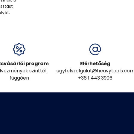
zínek, a
sztást
lyét.
zsvásárlói program
Elérhetőség
vezmények szinttől
ugyfelszolgalat@heavytools.co
függően
+36 1 443 3906