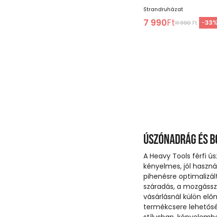
Strandruházat
7 990
Ft
-
33
11 990
Ft
Úszónadrág és 
A Heavy Tools férfi ú
kényelmes, jól haszná
pihenésre optimalizál
száradás, a mozgássz
vásárlásnál külön elő
termékcsere lehetőség