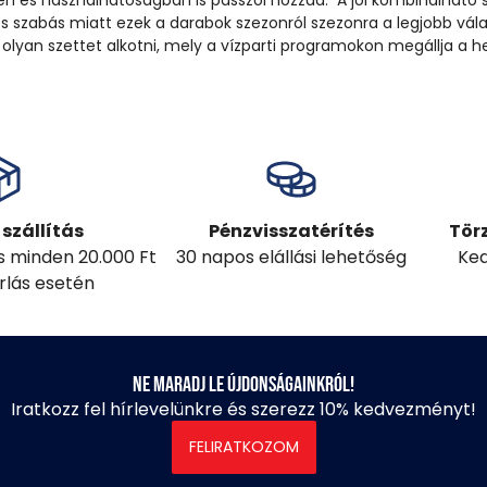
n és használhatóságban is passzol hozzád. A jól kombinálható s
 szabás miatt ezek a darabok szezonról szezonra a legjobb vála
 olyan szettet alkotni, mely a vízparti programokon megállja a he
szállítás
Pénzvisszatérítés
Tör
ás minden 20.000 Ft
30 napos elállási lehetőség
Ked
árlás esetén
Ne maradj le újdonságainkról!
Iratkozz fel hírlevelünkre és szerezz 10% kedvezményt!
FELIRATKOZOM