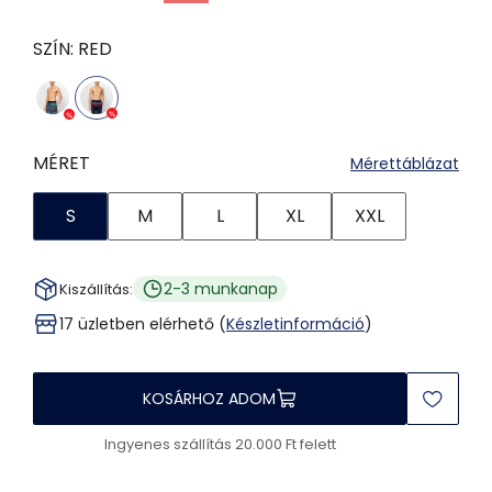
SZÍN:
RED
MÉRET
Mérettáblázat
S
M
L
XL
XXL
2-3 munkanap
Kiszállítás:
17 üzletben elérhető (
Készletinformáció
)
KOSÁRHOZ ADOM
Ingyenes szállítás 20.000 Ft felett