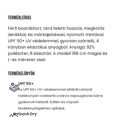
Termékleírás
Férfi boardshort, térd feletti hosszal, megkötős
derékkal, kis márkajelzéssel, nyomott mintával.
UPF 50+ UV védelemmel, gyorsan száradó, 4
irányban elasztikus anyagból. Anyaga: 92%
poliészter, 8 elasztán. A modell 188 cm magas és
L-es méretet visel.
Termékelőnyök
UPF 50+
Az UPF 50+ UV-védelemmel ellátott ruházat
hatékonyan csökkenti a káros napsugárzás bőrre
gyakorolt hatását. Kültéri és vízparti
tevékenységekhez ajánljuk.
Quick Dry