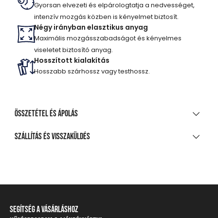
Gyorsan elvezeti és elpárologtatja a nedvességet,
intenzív mozgás közben is kényelmet biztosít.
Négy irányban elasztikus anyag
Maximális mozgásszabadságot és kényelmes
viseletet biztosító anyag.
Hosszított kialakítás
Hosszabb szárhossz vagy testhossz.
Összetétel és ápolás
ANYAGÖSSZETÉTEL
Szállítás és visszaküldés
92% poliészter, 8% elasztán
SZÁLLÍTÁS
TISZTÍTÁS ÉS KEZELÉS
20 000 Ft feletti vásárlás esetén
Ingyenes
A legnagyobb mosási hőmérséklet 30°C, kíméletes
eljárással
Csomagpontra, automatába
Segítség a vásárláshoz
Nem fehéríthető!
990 Ft-tól