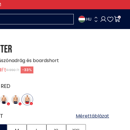
HU
0
ITER
 úszónadrág és boardshort
0
Ft
-
33
%
11 990
Ft
:
RED
T
Mérettáblázat