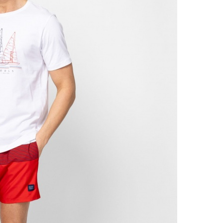
Csere
30 n
Vissz
1 290
Részl