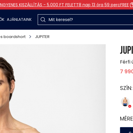
INGYENES KISZÁLLÍTÁS - 5.000 FT FELETT
8 nap 13 óra 59 perc
FREE
TŐK
AJÁNLATAINK
s boardshort
JUPITER
JUP
Férfi
7 99
SZÍN
MÉRE