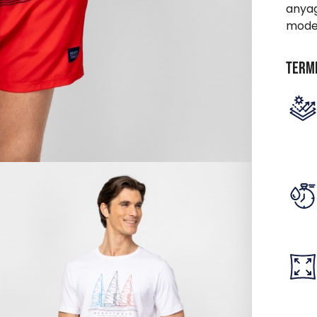
anyag
model
Term