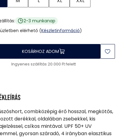
M
L
XL
XXL
zállítás:
2-3 munkanap
 üzletben elérhető (
Készletinformáció
)
KOSÁRHOZ ADOM
Ingyenes szállítás 20.000 Ft felett
ékleírás
 úszóshort, combközépig érő hosszal, megkötős,
ozott derékkal, oldalában zsebekkel, kis
jelzéssel, csíkos mintával. UPF 50+ UV
emmel, gyorsan száradó, 4 irányban elasztikus