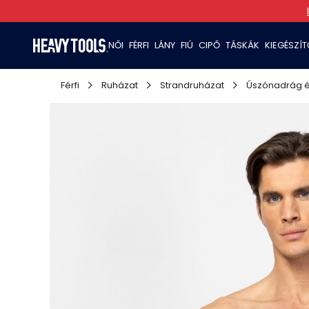
NŐI
FÉRFI
LÁNY
FIÚ
CIPŐ
TÁSKÁK
KIEGÉSZÍ
Férfi
Ruházat
Strandruházat
Úszónadrág é