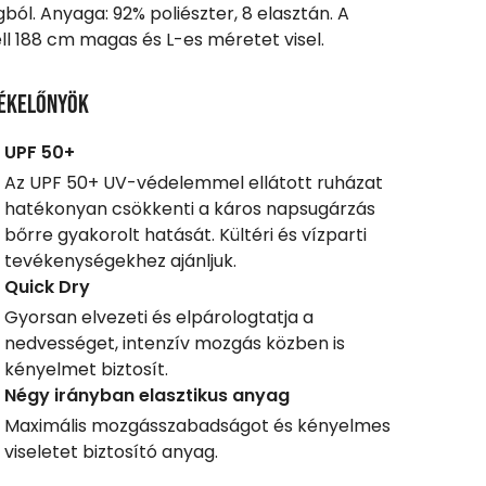
ból. Anyaga: 92% poliészter, 8 elasztán. A
l 188 cm magas és L-es méretet visel.
ékelőnyök
UPF 50+
Az UPF 50+ UV-védelemmel ellátott ruházat
hatékonyan csökkenti a káros napsugárzás
bőrre gyakorolt hatását. Kültéri és vízparti
tevékenységekhez ajánljuk.
Quick Dry
Gyorsan elvezeti és elpárologtatja a
nedvességet, intenzív mozgás közben is
kényelmet biztosít.
Négy irányban elasztikus anyag
Maximális mozgásszabadságot és kényelmes
viseletet biztosító anyag.