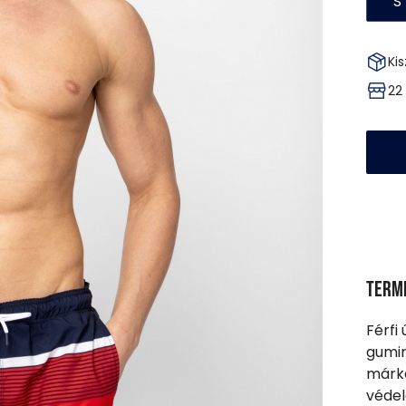
S
Kis
22
Term
Férfi
gumir
márka
védel