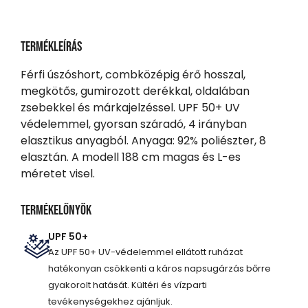
Termékleírás
Férfi úszóshort, combközépig érő hosszal,
megkötős, gumirozott derékkal, oldalában
zsebekkel és márkajelzéssel. UPF 50+ UV
védelemmel, gyorsan száradó, 4 irányban
elasztikus anyagból. Anyaga: 92% poliészter, 8
elasztán. A modell 188 cm magas és L-es
méretet visel.
Termékelőnyök
UPF 50+
Az UPF 50+ UV-védelemmel ellátott ruházat
hatékonyan csökkenti a káros napsugárzás bőrre
gyakorolt hatását. Kültéri és vízparti
tevékenységekhez ajánljuk.