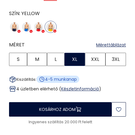
SZÍN:
YELLOW
MÉRET
Mérettáblázat
S
M
L
XL
XXL
3XL
4-5 munkanap
Kiszállítás:
4 üzletben elérhető (
Készletinformáció
)
KOSÁRHOZ ADOM
Ingyenes szállítás 20.000 Ft felett