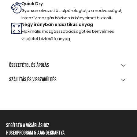
Quick Dry
Gyorsan elvezeti és elpárologtatja a nedvességet,
intenzív mozgás közben is kényelmet biztosít.
Négy irányban elasztikus anyag
Maximális mozgásszabadságot és kényelmes
viseletet biztosító anyag.
Összetétel és ápolás
ANYAGÖSSZETÉTEL
Szállítás és visszaküldés
92% poliészter, 8% elasztán
SZÁLLÍTÁS
TISZTÍTÁS ÉS KEZELÉS
20 000 Ft feletti vásárlás esetén
Ingyenes
A legnagyobb mosási hőmérséklet 30°C, kíméletes
eljárással
Csomagpontra, automatába
Segítség a vásárláshoz
Nem fehéríthető!
990 Ft-tól
Hűségprogram & Ajándékkártya
Szállítási információ
Házhozszállítás