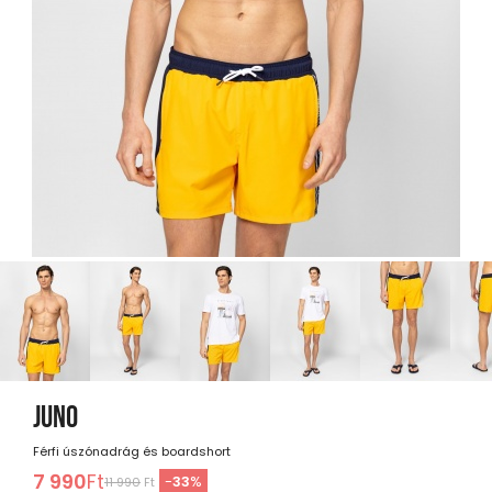
JUNO
Férfi úszónadrág és boardshort
7 990
Ft
-
33
%
11 990
Ft