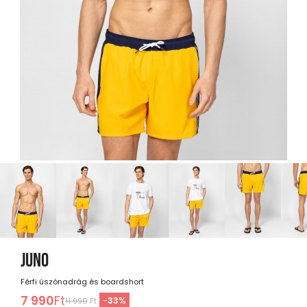
JUNO
Férfi úszónadrág és boardshort
7 990
Ft
-
33
%
11 990
Ft