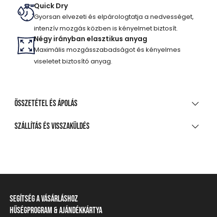
Quick Dry
Gyorsan elvezeti és elpárologtatja a nedvességet,
intenzív mozgás közben is kényelmet biztosít.
Négy irányban elasztikus anyag
Maximális mozgásszabadságot és kényelmes
viseletet biztosító anyag.
Összetétel és ápolás
ANYAGÖSSZETÉTEL
Szállítás és visszaküldés
92% poliészter, 8% elasztán
SZÁLLÍTÁS
TISZTÍTÁS ÉS KEZELÉS
20 000 Ft feletti vásárlás esetén
Ingyenes
A legnagyobb mosási hőmérséklet 30°C, kíméletes
eljárással
Csomagpontra, automatába
Segítség a vásárláshoz
Nem fehéríthető!
990 Ft-tól
Hűségprogram & Ajándékkártya
Szállítási információ
Házhozszállítás