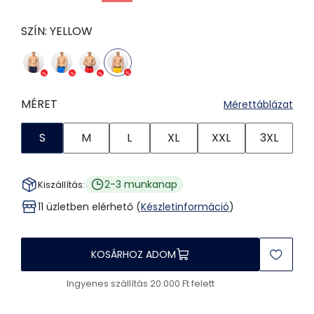
SZÍN:
YELLOW
MÉRET
Mérettáblázat
S
M
L
XL
XXL
3XL
2-3 munkanap
Kiszállítás:
11 üzletben elérhető (
Készletinformáció
)
KOSÁRHOZ ADOM
Ingyenes szállítás 20.000 Ft felett