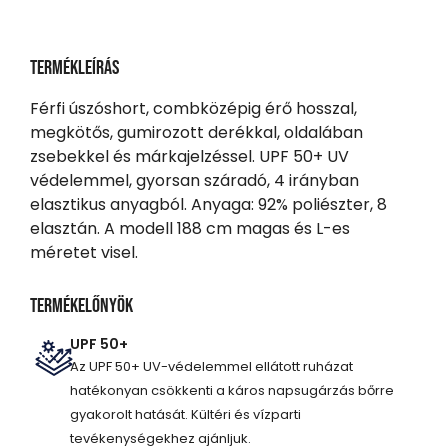
Termékleírás
Férfi úszóshort, combközépig érő hosszal,
megkötős, gumirozott derékkal, oldalában
zsebekkel és márkajelzéssel. UPF 50+ UV
védelemmel, gyorsan száradó, 4 irányban
elasztikus anyagból. Anyaga: 92% poliészter, 8
elasztán. A modell 188 cm magas és L-es
méretet visel.
Termékelőnyök
UPF 50+
Az UPF 50+ UV-védelemmel ellátott ruházat
hatékonyan csökkenti a káros napsugárzás bőrre
gyakorolt hatását. Kültéri és vízparti
tevékenységekhez ajánljuk.