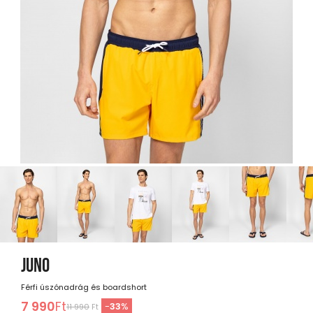
JUNO
Férfi úszónadrág és boardshort
7 990
Ft
-
33
%
11 990
Ft