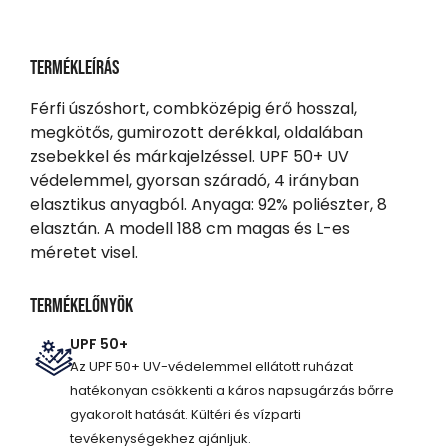
Termékleírás
Férfi úszóshort, combközépig érő hosszal,
megkötős, gumirozott derékkal, oldalában
zsebekkel és márkajelzéssel. UPF 50+ UV
védelemmel, gyorsan száradó, 4 irányban
elasztikus anyagból. Anyaga: 92% poliészter, 8
elasztán. A modell 188 cm magas és L-es
méretet visel.
Termékelőnyök
UPF 50+
Az UPF 50+ UV-védelemmel ellátott ruházat
hatékonyan csökkenti a káros napsugárzás bőrre
gyakorolt hatását. Kültéri és vízparti
tevékenységekhez ajánljuk.