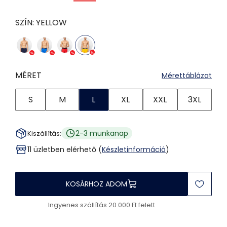
SZÍN:
YELLOW
MÉRET
Mérettáblázat
S
M
L
XL
XXL
3XL
2-3 munkanap
Kiszállítás:
11 üzletben elérhető (
Készletinformáció
)
KOSÁRHOZ ADOM
Ingyenes szállítás 20.000 Ft felett