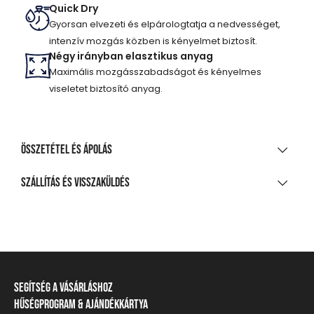
Quick Dry
Gyorsan elvezeti és elpárologtatja a nedvességet,
intenzív mozgás közben is kényelmet biztosít.
Négy irányban elasztikus anyag
Maximális mozgásszabadságot és kényelmes
viseletet biztosító anyag.
Összetétel és ápolás
ANYAGÖSSZETÉTEL
Szállítás és visszaküldés
92% poliészter, 8% elasztán
SZÁLLÍTÁS
TISZTÍTÁS ÉS KEZELÉS
20 000 Ft feletti vásárlás esetén
Ingyenes
A legnagyobb mosási hőmérséklet 30°C, kíméletes
eljárással
Csomagpontra, automatába
Segítség a vásárláshoz
Nem fehéríthető!
990 Ft-tól
Hűségprogram & Ajándékkártya
Szállítási információ
Házhozszállítás