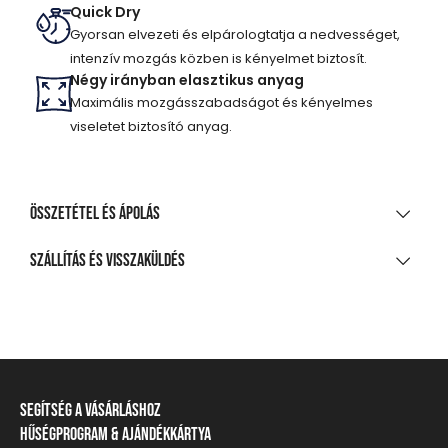
Quick Dry
Gyorsan elvezeti és elpárologtatja a nedvességet,
intenzív mozgás közben is kényelmet biztosít.
Négy irányban elasztikus anyag
Maximális mozgásszabadságot és kényelmes
viseletet biztosító anyag.
Összetétel és ápolás
ANYAGÖSSZETÉTEL
Szállítás és visszaküldés
92% poliészter, 8% elasztán
SZÁLLÍTÁS
TISZTÍTÁS ÉS KEZELÉS
20 000 Ft feletti vásárlás esetén
Ingyenes
A legnagyobb mosási hőmérséklet 30°C, kíméletes
eljárással
Csomagpontra, automatába
Segítség a vásárláshoz
Nem fehéríthető!
990 Ft-tól
Hűségprogram & Ajándékkártya
Szállítási információ
Házhozszállítás