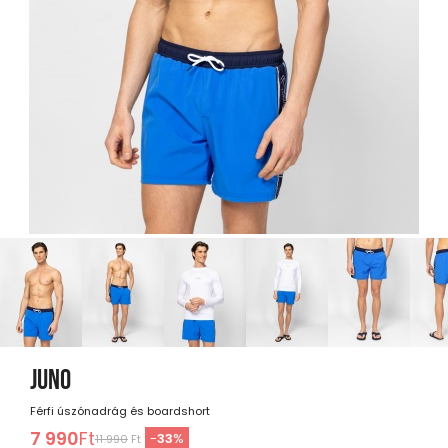
JUNO
Férfi úszónadrág és boardshort
7 990
Ft
-
33
%
11 990
Ft