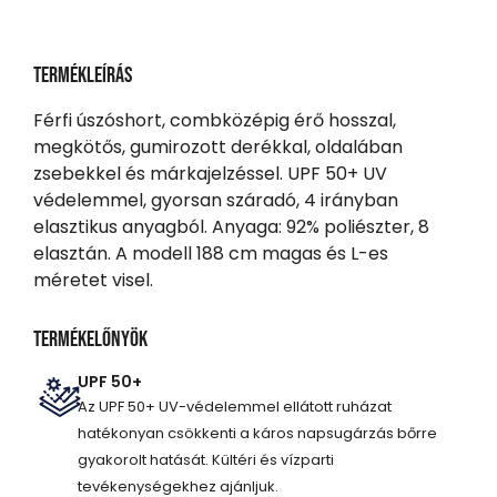
Termékleírás
Férfi úszóshort, combközépig érő hosszal,
megkötős, gumirozott derékkal, oldalában
zsebekkel és márkajelzéssel. UPF 50+ UV
védelemmel, gyorsan száradó, 4 irányban
elasztikus anyagból. Anyaga: 92% poliészter, 8
elasztán. A modell 188 cm magas és L-es
méretet visel.
Termékelőnyök
UPF 50+
Az UPF 50+ UV-védelemmel ellátott ruházat
hatékonyan csökkenti a káros napsugárzás bőrre
gyakorolt hatását. Kültéri és vízparti
tevékenységekhez ajánljuk.