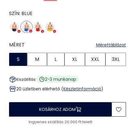
SZÍN:
BLUE
MÉRET
Mérettáblázat
S
M
L
XL
XXL
3XL
2-3 munkanap
Kiszállítás:
20 üzletben elérhető (
Készletinformáció
)
KOSÁRHOZ ADOM
Ingyenes szállítás 20.000 Ft felett