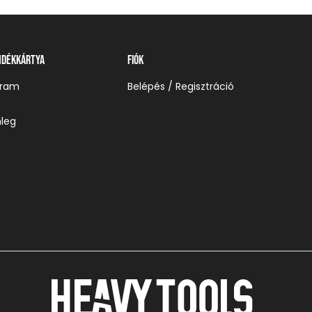
ndékkártya
Fiók
gram
Belépés / Regisztráció
leg