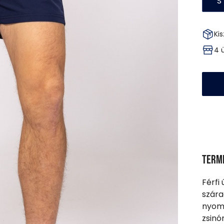
S
Kis
4 
Term
Férfi
szára
nyomo
zsinó