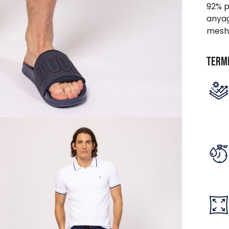
92% p
anyag
mesh.
Term