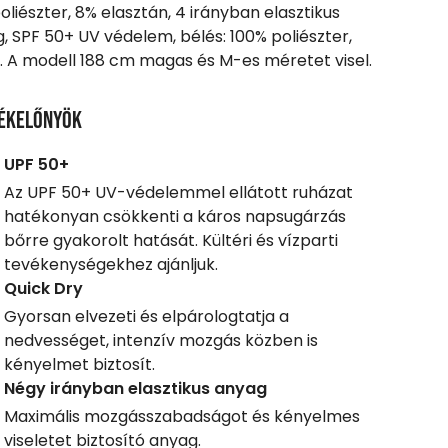
oliészter, 8% elasztán, 4 irányban elasztikus
, SPF 50+ UV védelem, bélés: 100% poliészter,
 A modell 188 cm magas és M-es méretet visel.
ékelőnyök
UPF 50+
Az UPF 50+ UV-védelemmel ellátott ruházat
hatékonyan csökkenti a káros napsugárzás
bőrre gyakorolt hatását. Kültéri és vízparti
tevékenységekhez ajánljuk.
Quick Dry
Gyorsan elvezeti és elpárologtatja a
nedvességet, intenzív mozgás közben is
kényelmet biztosít.
Négy irányban elasztikus anyag
Maximális mozgásszabadságot és kényelmes
viseletet biztosító anyag.