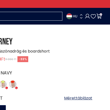
HU
0
RNEY
 úszónadrág és boardshort
0
Ft
-
33
%
11 990
Ft
:
NAVY
T
Mérettáblázat