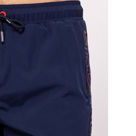
VIS
Csere
30 n
Vissz
1 290
Részl