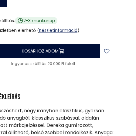
zállítás:
2-3 munkanap
üzletben elérhető (
Készletinformáció
)
KOSÁRHOZ ADOM
Ingyenes szállítás 20.000 Ft felett
ékleírás
 úszóshort, négy irányban elasztikus, gyorsan
dó anyagból, klasszikus szabással, oldalán
tt márkajelzéssel. Dereka gumírozott,
rral állítható, belső zsebbel rendelkezik. Anyaga: