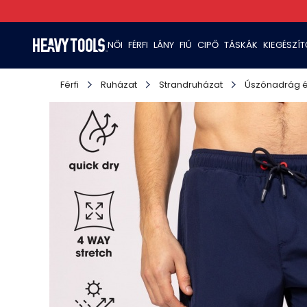
NŐI
FÉRFI
LÁNY
FIÚ
CIPŐ
TÁSKÁK
KIEGÉSZÍ
Férfi
Ruházat
Strandruházat
Úszónadrág é