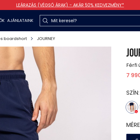
LEÁRAZÁS (VÉGSŐ ÁRAK) - AKÁR 50% KEDVEZMÉNY*
TŐK
AJÁNLATAINK
s boardshort
JOURNEY
JOU
Férfi
7 99
SZÍN
MÉRE