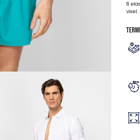
8 ela
visel.
Term