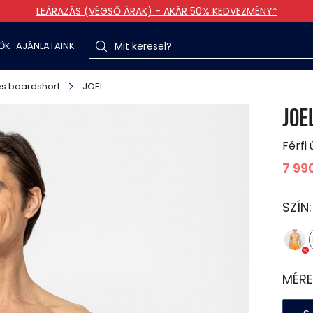
LEÁRAZÁS (VÉGSŐ ÁRAK) - AKÁR 50% KEDVEZMÉNY*
TŐK
AJÁNLATAINK
s boardshort
JOEL
JOE
Férfi
7 99
SZÍN
MÉRE