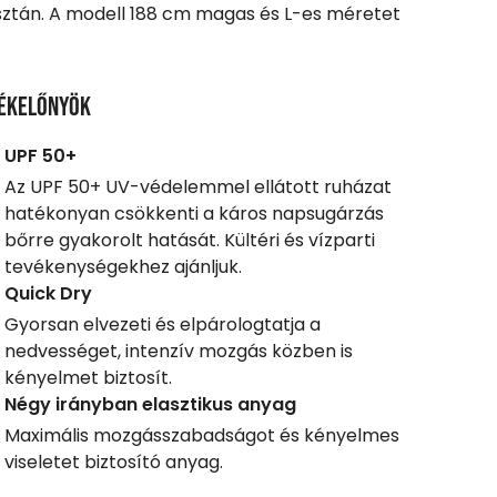
sztán. A modell 188 cm magas és L-es méretet
ékelőnyök
UPF 50+
Az UPF 50+ UV-védelemmel ellátott ruházat
hatékonyan csökkenti a káros napsugárzás
bőrre gyakorolt hatását. Kültéri és vízparti
tevékenységekhez ajánljuk.
Quick Dry
Gyorsan elvezeti és elpárologtatja a
nedvességet, intenzív mozgás közben is
kényelmet biztosít.
Négy irányban elasztikus anyag
Maximális mozgásszabadságot és kényelmes
viseletet biztosító anyag.