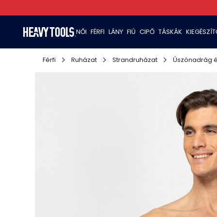
NŐI
FÉRFI
LÁNY
FIÚ
CIPŐ
TÁSKÁK
KIEGÉSZÍ
Férfi
Ruházat
Strandruházat
Úszónadrág é