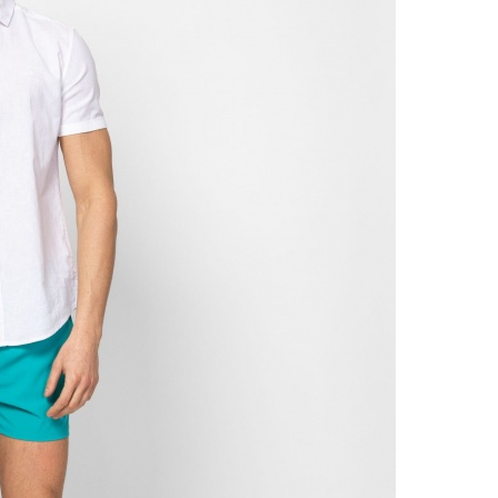
Csere
30 n
Vissz
1 290
Részl