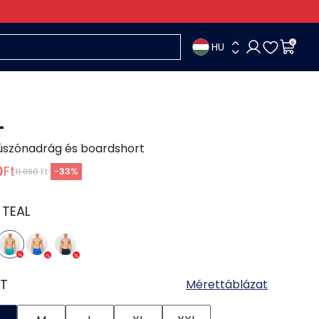
HU
0
L
 úszónadrág és boardshort
0
Ft
-
33
%
11 990
Ft
:
TEAL
T
Mérettáblázat