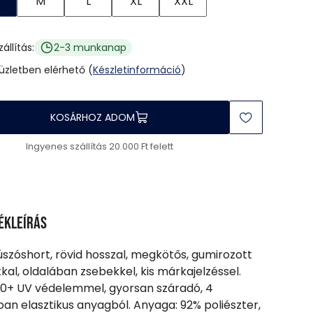
M
L
XL
XXL
zállítás:
2-3 munkanap
 üzletben elérhető (
Készletinformáció
)
KOSÁRHOZ ADOM
Ingyenes szállítás 20.000 Ft felett
ékleírás
 úszóshort, rövid hosszal, megkötős, gumirozott
kal, oldalában zsebekkel, kis márkajelzéssel.
0+ UV védelemmel, gyorsan száradó, 4
ban elasztikus anyagból. Anyaga: 92% poliészter,