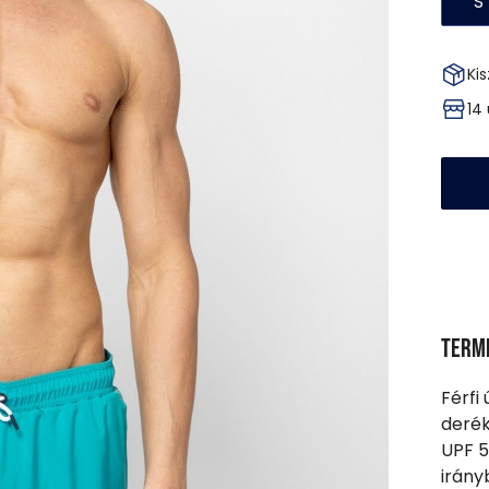
S
Kis
14
Term
Férfi
derék
UPF 5
irány