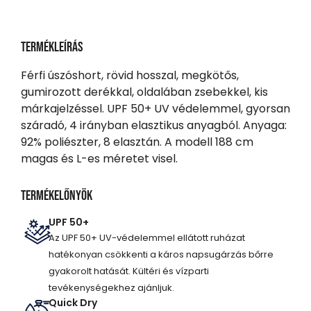
Termékleírás
Férfi úszóshort, rövid hosszal, megkötős,
gumirozott derékkal, oldalában zsebekkel, kis
márkajelzéssel. UPF 50+ UV védelemmel, gyorsan
száradó, 4 irányban elasztikus anyagból. Anyaga:
92% poliészter, 8 elasztán. A modell 188 cm
magas és L-es méretet visel.
Termékelőnyök
UPF 50+
Az UPF 50+ UV-védelemmel ellátott ruházat
hatékonyan csökkenti a káros napsugárzás bőrre
gyakorolt hatását. Kültéri és vízparti
tevékenységekhez ajánljuk.
Quick Dry