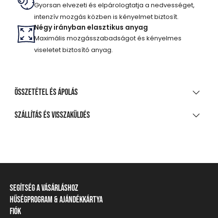
Gyorsan elvezeti és elpárologtatja a nedvességet,
intenzív mozgás közben is kényelmet biztosít.
Négy irányban elasztikus anyag
Maximális mozgásszabadságot és kényelmes
viseletet biztosító anyag.
Összetétel és ápolás
ANYAGÖSSZETÉTEL
Szállítás és visszaküldés
92% poliészter, 8% elasztán
SZÁLLÍTÁS
TISZTÍTÁS ÉS KEZELÉS
20 000 Ft feletti vásárlás esetén
Ingyenes
A legnagyobb mosási hőmérséklet 30°C, kíméletes
eljárással
Csomagpontra, automatába
Segítség a vásárláshoz
Nem fehéríthető!
990 Ft-tól
Hűségprogram & Ajándékkártya
Szállítási információ
Házhozszállítás
Gépben nem szárítható!
Fiók
Törzsvásárlói program
Fizetési módok
1 290 Ft-tól