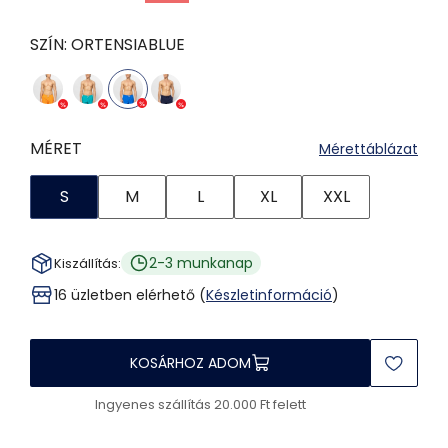
SZÍN:
ORTENSIABLUE
MÉRET
Mérettáblázat
S
M
L
XL
XXL
2-3 munkanap
Kiszállítás:
16 üzletben elérhető (
Készletinformáció
)
KOSÁRHOZ ADOM
Ingyenes szállítás 20.000 Ft felett