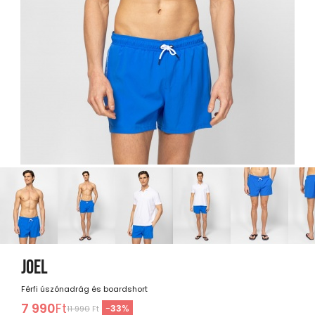
JOEL
Férfi úszónadrág és boardshort
7 990
Ft
-
33
%
11 990
Ft