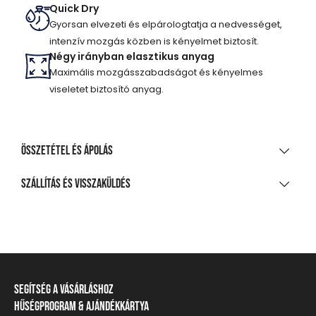
Quick Dry
Gyorsan elvezeti és elpárologtatja a nedvességet,
intenzív mozgás közben is kényelmet biztosít.
Négy irányban elasztikus anyag
Maximális mozgásszabadságot és kényelmes
viseletet biztosító anyag.
Összetétel és ápolás
ANYAGÖSSZETÉTEL
Szállítás és visszaküldés
92% poliészter, 8% elasztán
SZÁLLÍTÁS
TISZTÍTÁS ÉS KEZELÉS
20 000 Ft feletti vásárlás esetén
Ingyenes
A legnagyobb mosási hőmérséklet 30°C, kíméletes
eljárással
Csomagpontra, automatába
Segítség a vásárláshoz
Nem fehéríthető!
990 Ft-tól
Hűségprogram & Ajándékkártya
Szállítási információ
Házhozszállítás