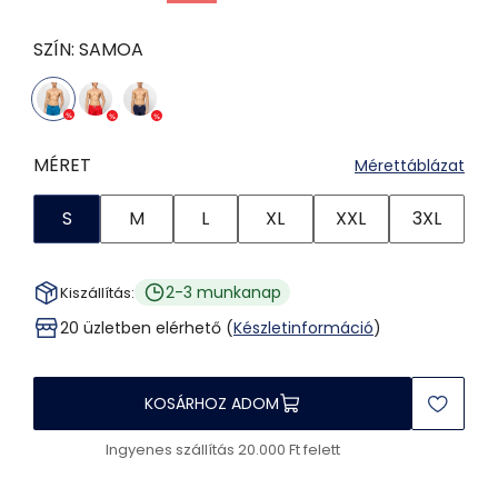
SZÍN:
SAMOA
MÉRET
Mérettáblázat
S
M
L
XL
XXL
3XL
2-3 munkanap
Kiszállítás:
20 üzletben elérhető (
Készletinformáció
)
KOSÁRHOZ ADOM
Ingyenes szállítás 20.000 Ft felett