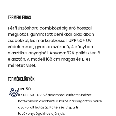
Termékleírás
Férfi úszóshort, combközépig érő hosszal,
megkötős, gumirozott derékkal, oldalában
zsebekkel, kis márkajelzéssel. UPF 50+ UV
védelemmel, gyorsan száradó, 4 irányban
elasztikus anyagból. Anyaga: 92% poliészter, 8
elasztán. A modell 188 cm magas és L-es
méretet visel.
Termékelőnyök
UPF 50+
Az UPF 50+ UV-védelemmel ellátott ruházat
hatékonyan csökkenti a káros napsugárzás bőrre
gyakorolt hatását. Kültéri és vízparti
tevékenységekhez ajánljuk.