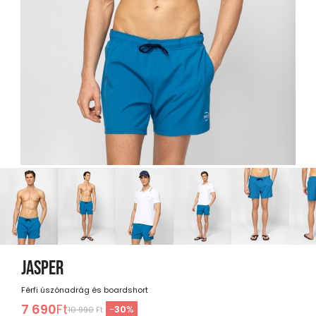
JASPER
Férfi úszónadrág és boardshort
7 690
Ft
-
30
%
10 990
Ft