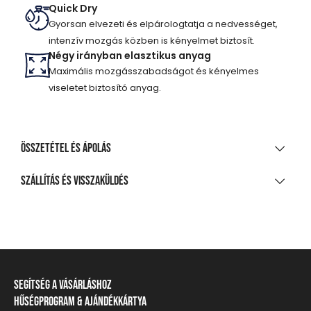
Quick Dry
Gyorsan elvezeti és elpárologtatja a nedvességet,
intenzív mozgás közben is kényelmet biztosít.
Négy irányban elasztikus anyag
Maximális mozgásszabadságot és kényelmes
viseletet biztosító anyag.
Összetétel és ápolás
ANYAGÖSSZETÉTEL
Szállítás és visszaküldés
92% poliészter, 8% elasztán
SZÁLLÍTÁS
TISZTÍTÁS ÉS KEZELÉS
20 000 Ft feletti vásárlás esetén
Ingyenes
A legnagyobb mosási hőmérséklet 30°C, kíméletes
eljárással
Csomagpontra, automatába
Segítség a vásárláshoz
Nem fehéríthető!
990 Ft-tól
Hűségprogram & Ajándékkártya
Szállítási információ
Házhozszállítás