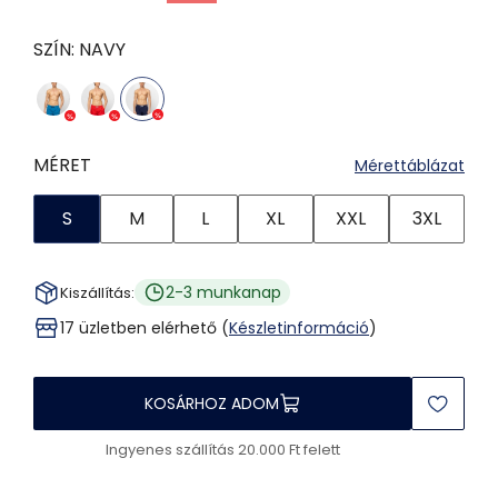
SZÍN:
NAVY
MÉRET
Mérettáblázat
S
M
L
XL
XXL
3XL
2-3 munkanap
Kiszállítás:
17 üzletben elérhető (
Készletinformáció
)
KOSÁRHOZ ADOM
Ingyenes szállítás 20.000 Ft felett