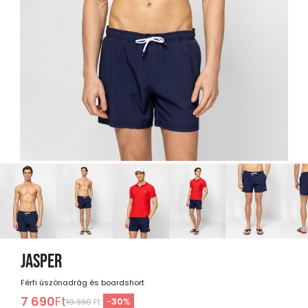
JASPER
Férfi úszónadrág és boardshort
7 690
Ft
-
30
%
10 990
Ft