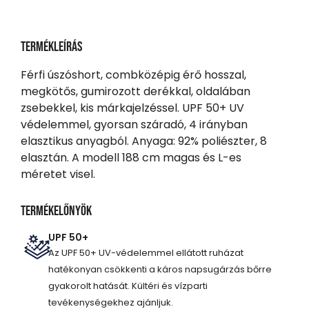
Termékleírás
Férfi úszóshort, combközépig érő hosszal,
megkötős, gumirozott derékkal, oldalában
zsebekkel, kis márkajelzéssel. UPF 50+ UV
védelemmel, gyorsan száradó, 4 irányban
elasztikus anyagból. Anyaga: 92% poliészter, 8
elasztán. A modell 188 cm magas és L-es
méretet visel.
Termékelőnyök
UPF 50+
Az UPF 50+ UV-védelemmel ellátott ruházat
hatékonyan csökkenti a káros napsugárzás bőrre
gyakorolt hatását. Kültéri és vízparti
tevékenységekhez ajánljuk.