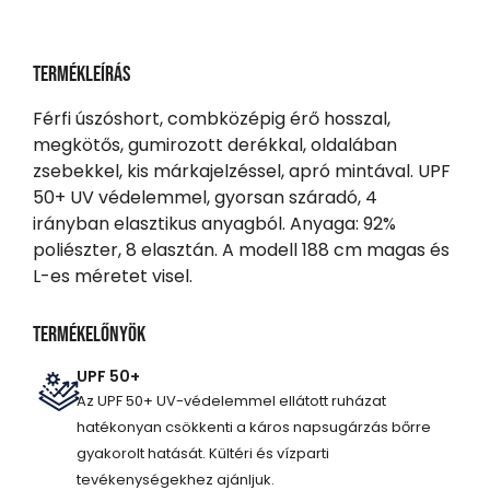
Termékleírás
Férfi úszóshort, combközépig érő hosszal,
megkötős, gumirozott derékkal, oldalában
zsebekkel, kis márkajelzéssel, apró mintával. UPF
50+ UV védelemmel, gyorsan száradó, 4
irányban elasztikus anyagból. Anyaga: 92%
poliészter, 8 elasztán. A modell 188 cm magas és
L-es méretet visel.
Termékelőnyök
UPF 50+
Az UPF 50+ UV-védelemmel ellátott ruházat
hatékonyan csökkenti a káros napsugárzás bőrre
gyakorolt hatását. Kültéri és vízparti
tevékenységekhez ajánljuk.