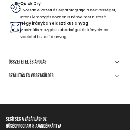
Quick Dry
Gyorsan elvezeti és elpárologtatja a nedvességet,
intenzív mozgás közben is kényelmet biztosít.
Négy irányban elasztikus anyag
Maximális mozgásszabadságot és kényelmes
viseletet biztosító anyag.
Összetétel és ápolás
ANYAGÖSSZETÉTEL
Szállítás és visszaküldés
92% poliészter, 8% elasztán
SZÁLLÍTÁS
TISZTÍTÁS ÉS KEZELÉS
20 000 Ft feletti vásárlás esetén
Ingyenes
A legnagyobb mosási hőmérséklet 30°C, kíméletes
eljárással
Csomagpontra, automatába
Segítség a vásárláshoz
Nem fehéríthető!
990 Ft-tól
Hűségprogram & Ajándékkártya
Szállítási információ
Házhozszállítás