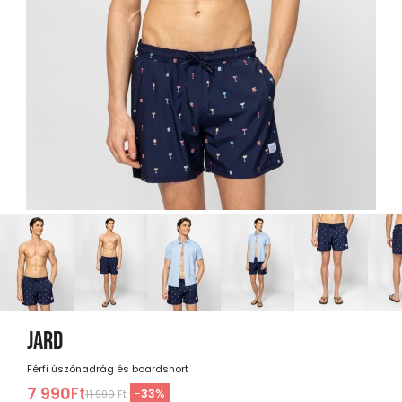
JARD
Férfi úszónadrág és boardshort
7 990
Ft
-
33
%
11 990
Ft