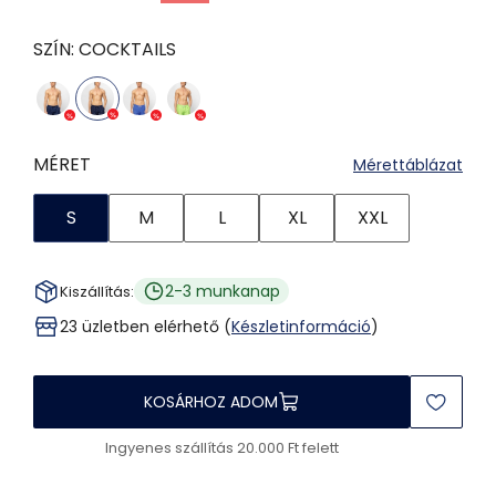
SZÍN:
COCKTAILS
MÉRET
Mérettáblázat
S
M
L
XL
XXL
2-3 munkanap
Kiszállítás:
23 üzletben elérhető (
Készletinformáció
)
KOSÁRHOZ ADOM
Ingyenes szállítás 20.000 Ft felett