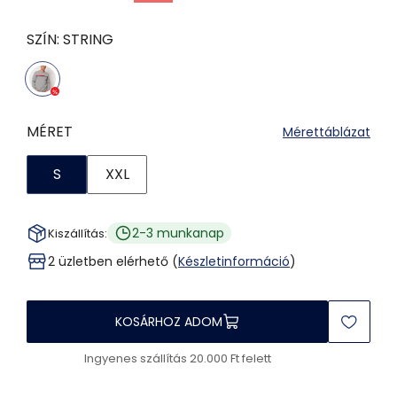
SZÍN:
STRING
MÉRET
Mérettáblázat
S
XXL
2-3 munkanap
Kiszállítás:
2 üzletben elérhető (
Készletinformáció
)
KOSÁRHOZ ADOM
Ingyenes szállítás 20.000 Ft felett