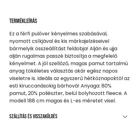
Termékleírás
Ez a férfi pulóver kényelmes szabásával,
nyomott csíkjával és kis márkajelzéseivel
bármelyik összeállítást feldobja! Alján és ujja
alján rugalmas passzé biztosítja a megfelelő
kényelmet. A jól szellőző, magas pamut tartalmú
anyag tökéletes választás akár egész napos
viseletre is. Ideális az egyszerű hétköznapoktól az
esti kiruccanásokig bárhová! Anyaga: 80%
pamut, 20% poliészter, belül bolyhozott fleece. A
modell 188 cm magas és L-es méretet visel.
Szállítás és visszaküldés
SZÁLLÍTÁS