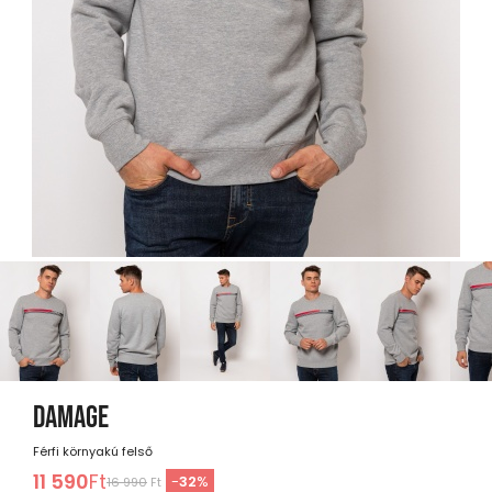
DAMAGE
Férfi környakú felső
11 590
Ft
-
32
%
16 990
Ft