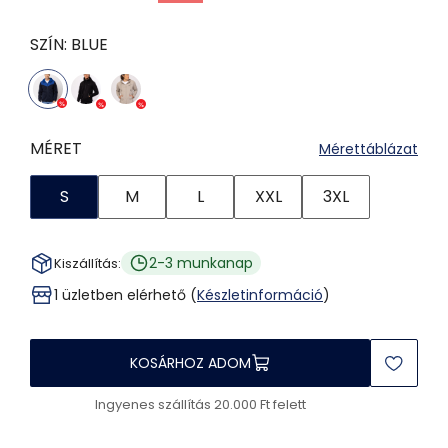
SZÍN:
BLUE
MÉRET
Mérettáblázat
S
M
L
XXL
3XL
2-3 munkanap
Kiszállítás:
1 üzletben elérhető (
Készletinformáció
)
KOSÁRHOZ ADOM
Ingyenes szállítás 20.000 Ft felett