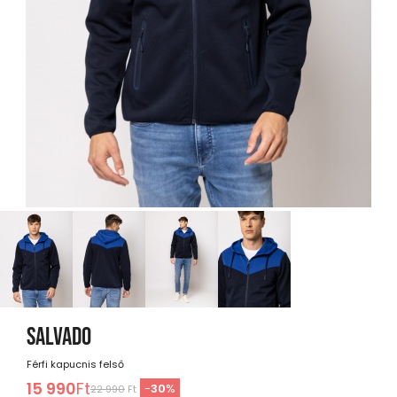
SALVADO
Férfi kapucnis felső
15 990
Ft
-
30
%
22 990
Ft