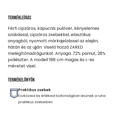
Termékleírás
Férfi cipzáros, kapucnis pulóver, kényelemes
szabással, cipzáros zsebekkel, elasztikus
anyagból, nyomott márkajelzéssel az elején,
hátán és az ujján. Viseld hozzá ZARED
melegítőnadrágunkat. Anyaga: 72% pamut, 28%
poliészter. A modell 188 cm magas és L-es
méretet visel.
Termékelőnyök
Praktikus zsebek
Eszközeid és értékeid biztonságban lesznek a ruha
praktikus zsebeiben.