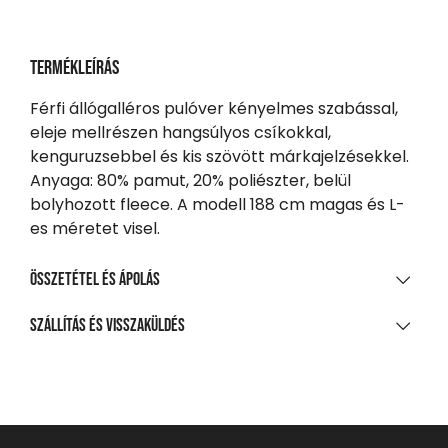
Termékleírás
Férfi állógalléros pulóver kényelmes szabással,
eleje mellrészen hangsúlyos csíkokkal,
kenguruzsebbel és kis szövött márkajelzésekkel.
Anyaga: 80% pamut, 20% poliészter, belül
bolyhozott fleece. A modell 188 cm magas és L-
es méretet visel.
Összetétel és ápolás
ANYAGÖSSZETÉTEL
Szállítás és visszaküldés
80% pamut, 20% poliészter, belső oldalon bolyhosított
SZÁLLÍTÁS
polár
20 000 Ft feletti vásárlás esetén
TISZTÍTÁS ÉS KEZELÉS
Ingyenes