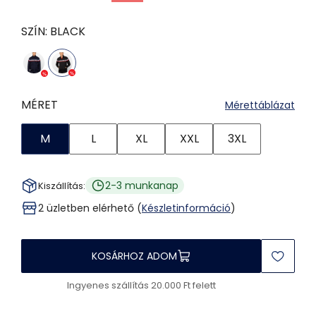
SZÍN:
BLACK
MÉRET
Mérettáblázat
M
L
XL
XXL
3XL
2-3 munkanap
Kiszállítás:
2 üzletben elérhető (
Készletinformáció
)
KOSÁRHOZ ADOM
Ingyenes szállítás 20.000 Ft felett