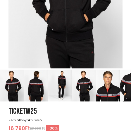
TICKETW25
Férfi állónyakú felső
16 790
Ft
-
30
%
23 990
Ft