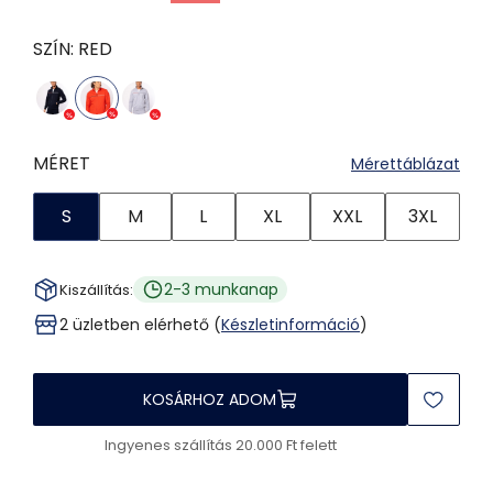
SZÍN:
RED
MÉRET
Mérettáblázat
S
M
L
XL
XXL
3XL
2-3 munkanap
Kiszállítás:
2 üzletben elérhető (
Készletinformáció
)
KOSÁRHOZ ADOM
Ingyenes szállítás 20.000 Ft felett