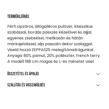
Termékleírás
Férfi cipzáros, állógalléros pulóver, klasszikus
szabással, bordás passzés kézelővel és aljjal,
egyenes zsebekkel, mellkasán és hátán
márkajelzéssel, alja passzén dekor szalaggal.
Viseld hozzá ZEPPAS25 melegítőnadrágunkat.
Anyaga: 80% pamut, 20% poliészter, french terry.
A modell 188 cm magas és L-es méretet visel.
Összetétel és ápolás
ANYAGÖSSZETÉTEL
Szállítás és visszaküldés
80% pamut, 20% poliészter, kis szálú francia frottír
SZÁLLÍTÁS
TISZTÍTÁS ÉS KEZELÉS
20 000 Ft feletti vásárlás esetén