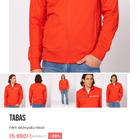
TABAS
Férfi állónyakú felső
15 990
Ft
-
20
%
19 990
Ft