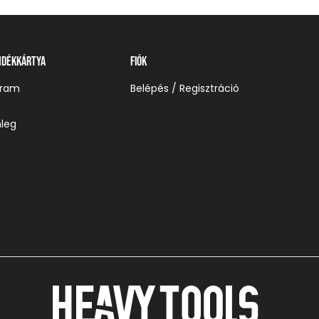
ndékkártya
Fiók
gram
Belépés / Regisztráció
leg