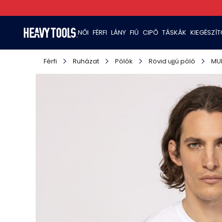
NŐI
FÉRFI
LÁNY
FIÚ
CIPŐ
TÁSKÁK
KIEGÉSZÍ
Férfi
Ruházat
Pólók
Rövid ujjú póló
MU