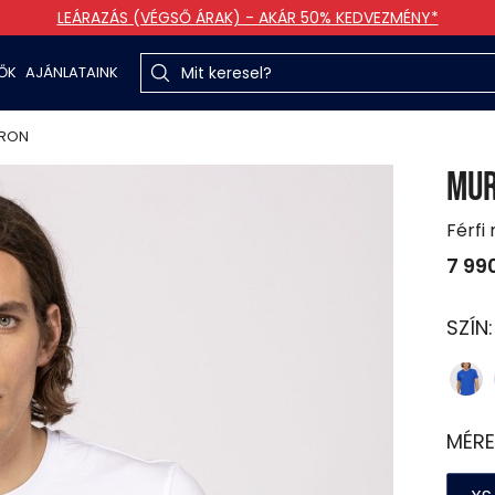
LEÁRAZÁS (VÉGSŐ ÁRAK) - AKÁR 50% KEDVEZMÉNY*
TŐK
AJÁNLATAINK
RON
MU
Férfi 
7 99
SZÍN
MÉRE