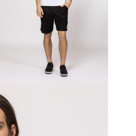
20 00
A 
Ingy
kí
Csom
Ne
990 F
Gé
Házho
Va
1 290
Ne
Részl
VIS
Csere
30 n
Vissz
1 290
Részl