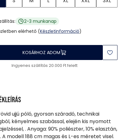
S
M
L
XL
XXL
3XL
zállítás:
2-3 munkanap
üzletben elérhető (
Készletinformáció
)
KOSÁRHOZ ADOM
Ingyenes szállítás 20.000 Ft felett
ékleírás
 rövid ujjú póló, gyorsan száradó, technikai
ból, kényelmes szabással, elején kis nyomott
jelzéssel, . Anyaga: 90% poliészter, 10% elasztán,
 A modell 188 cm magas és L-es méretet visel.