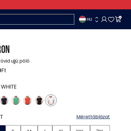
HU
0
RON
rövid ujjú póló
0
Ft
:
WHITE
T
Mérettáblázat