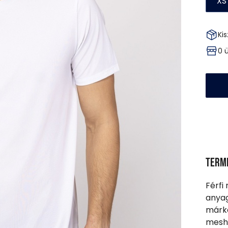
XS
Kis
0 
Term
Férfi
anyag
márka
mesh.