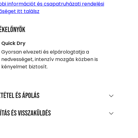
bi információt és csapatruházati rendelési
őséget itt találsz
ékelőnyök
Quick Dry
Gyorsan elvezeti és elpárologtatja a
nedvességet, intenzív mozgás közben is
kényelmet biztosít.
tétel és ápolás
AGÖSSZETÉTEL
ítás és visszaküldés
oliészter, 10% elasztán hálós anyag
LÍTÁS
TÍTÁS ÉS KEZELÉS