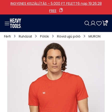
INGYENES KISZÁLLÍTÁS - 5.000 FT FELETT
6 nap 19:26:27
FREE
0
Női
Férfi
Lány
Fiú
Cipő
Táskák
Kiegészítők
Ajánlataink
Férfi
Ruházat
Pólók
Rövid ujjú póló
MURON
Ruházat
Ruházat
Ruházat
Ruházat
Női
Kategóriák
Ruházati
Kollekciók
Cipők
Cipők
Férfi
Egyéb
Összes lány termék
Összes fiú termék
Összes táskák termék
Táskák
Táskák
Összes cipő termék
Összes kiegészítők termék
Kiegészítők
Kiegészítők
Összes női termék
Összes férfi termék