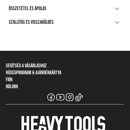
Összetétel és ápolás
ANYAGÖSSZETÉTEL
Szállítás és visszaküldés
90% poliészter, 10% elasztán hálós anyag
SZÁLLÍTÁS
TISZTÍTÁS ÉS KEZELÉS
20 000 Ft feletti vásárlás esetén
Ingyenes
A legnagyobb mosási hőmérséklet 30°C, kíméletes
eljárással
Csomagpontra, automatába
Segítség a vásárláshoz
Nem fehéríthető!
990 Ft-tól
Hűségprogram & Ajándékkártya
Szállítási információ
Házhozszállítás
Gépben nem szárítható!
Fiók
Törzsvásárlói program
Fizetési módok
1 290 Ft-tól
Vasalás legfeljebb 110 °C talphőmérséklettel
Rólunk
Belépés / Regisztráció
Ajándékkártya
Visszaküldés és elállás
Részletes szállítási információk
A Heavy Tools márka
Törzskártya egyenleg
Mérettáblázat
Nem vegytisztítható!
Viszonteladói információ
Üzleteink és viszonteladók
VISSZAKÜLDÉS
Csapatruházat
Gyakori kérdések (GYIK)
Széchenyi Terv Plusz
Csere vagy pénzvisszatérítés
Vásárlói tájékoztatók
Karrier
30 napon belül
Ügyfélszolgálat