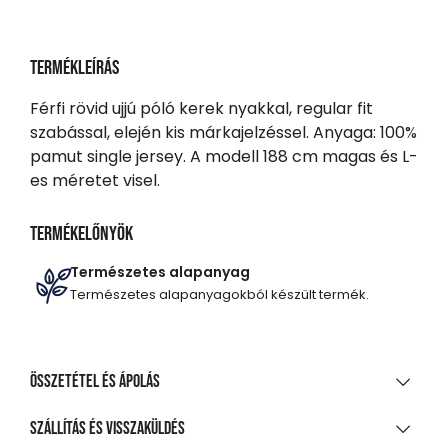
Termékleírás
Férfi rövid ujjú póló kerek nyakkal, regular fit
szabással, elején kis márkajelzéssel. Anyaga: 100%
pamut single jersey. A modell 188 cm magas és L-
es méretet visel.
Termékelőnyök
Természetes alapanyag
Természetes alapanyagokból készült termék.
Összetétel és ápolás
ANYAGÖSSZETÉTEL
Szállítás és visszaküldés