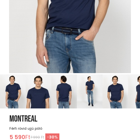
MONTREAL
Férfi rövid ujjú póló
5 590
Ft
-
30
%
7 990
Ft