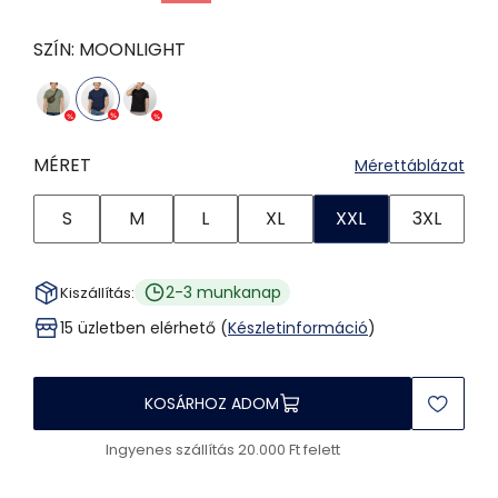
SZÍN:
MOONLIGHT
MÉRET
Mérettáblázat
S
M
L
XL
XXL
3XL
2-3 munkanap
Kiszállítás:
15 üzletben elérhető (
Készletinformáció
)
KOSÁRHOZ ADOM
Ingyenes szállítás 20.000 Ft felett