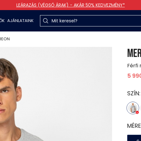
LEÁRAZÁS (VÉGSŐ ÁRAK) - AKÁR 50% KEDVEZMÉNY*
TŐK
AJÁNLATAINK
REON
ME
Férfi 
5 99
SZÍN
MÉRE