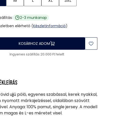
M
L
XL
3XL
zállítás:
2-3 munkanap
üzletben elérhető (
Készletinformáció
)
KOSÁRHOZ ADOM
Ingyenes szállítás 20.000 Ft felett
ékleírás
 rövid ujjú póló, egyenes szabással, kerek nyakkal,
n nyomott márkajelzéssel, oldalában szövött
vel. Anyaga: 100% pamut, single jersey. A modell
m magas és L-es méretet visel.