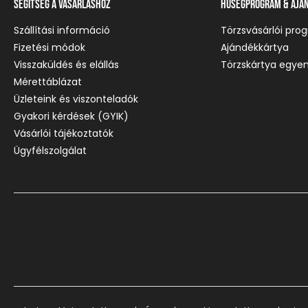
Segítség a vásárláshoz
Hűségprogram & Ajá
Szállítási információ
Törzsvásárlói pro
Fizetési módok
Ajándékkártya
Visszaküldés és elállás
Törzskártya egyen
Mérettáblázat
Üzleteink és viszonteladók
Gyakori kérdések (GYIK)
Vásárlói tájékoztatók
Ügyfélszolgálat