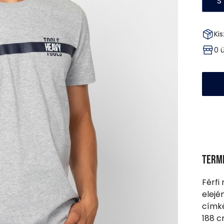
S
Kis
0 
Term
Férfi
elejé
címké
188 c