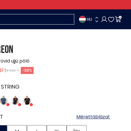
HU
0
REON
rövid ujjú póló
0
Ft
-
33
%
8 990
Ft
:
STRING
T
Mérettáblázat