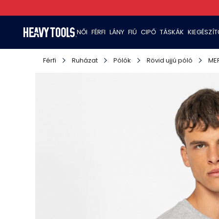
NŐI
FÉRFI
LÁNY
FIÚ
CIPŐ
TÁSKÁK
KIEGÉSZÍ
Férfi
Ruházat
Pólók
Rövid ujjú póló
ME