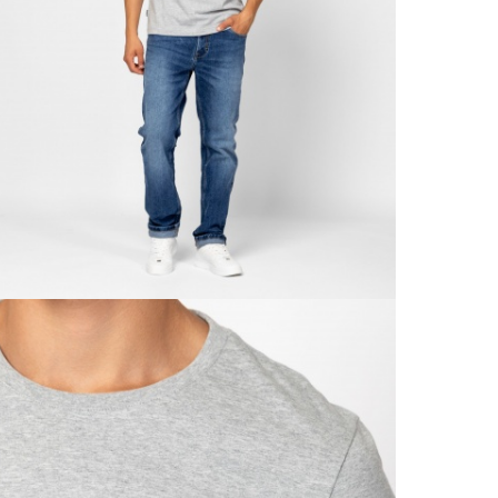
Csere
30 n
Vissz
1 290
Részl