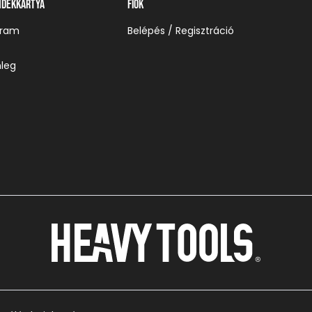
ndékkártya
Fiók
gram
Belépés / Regisztráció
leg