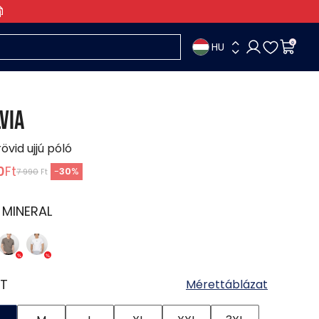
HU
0
VIA
rövid ujjú póló
0
Ft
-
30
%
7 990
Ft
:
MINERAL
T
Mérettáblázat