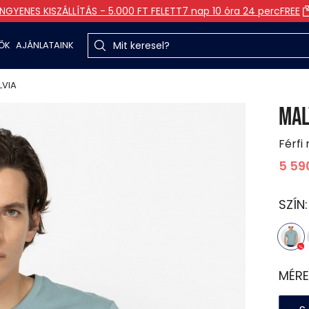
INGYENES KISZÁLLÍTÁS - 5.000 FT FELETT
7 nap 10 óra 24 perc
FREE
TŐK
AJÁNLATAINK
LVIA
MAL
Férfi 
5 59
SZÍN
MÉRE