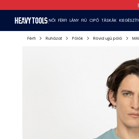
NŐI
FÉRFI
LÁNY
FIÚ
CIPŐ
TÁSKÁK
KIEGÉSZÍ
Férfi
Ruházat
Pólók
Rövid ujjú póló
MA