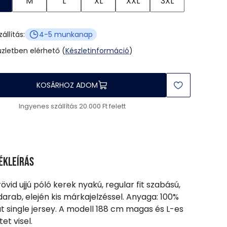
M
L
XL
XXL
3XL
zállítás:
4-5 munkanap
üzletben elérhető (
Készletinformáció
)
KOSÁRHOZ ADOM
Ingyenes szállítás 20.000 Ft felett
ékleírás
rövid ujjú póló kerek nyakú, regular fit szabású,
darab, elején kis márkajelzéssel. Anyaga: 100%
 single jersey. A modell 188 cm magas és L-es
et visel.