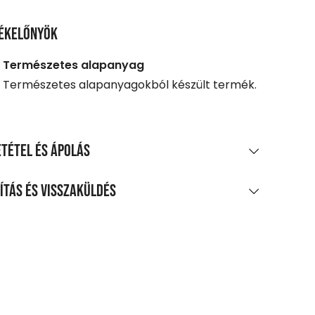
ékelőnyök
Természetes alapanyag
Természetes alapanyagokból készült termék.
tétel és ápolás
AGÖSSZETÉTEL
ítás és visszaküldés
os pamut egyrétegű jersey
LÍTÁS
TÍTÁS ÉS KEZELÉS
0 Ft feletti vásárlás esetén
legnagyobb mosási hőmérséklet 30°C,
enes
méletes eljárással
agpontra, automatába
m fehéríthető!