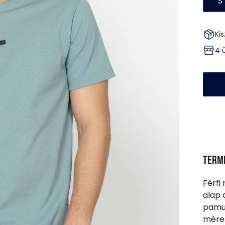
S
Kis
4 
Term
Férfi 
alap 
pamut
méret