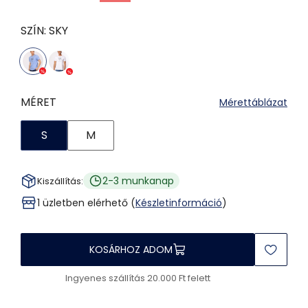
SZÍN:
SKY
MÉRET
Mérettáblázat
S
M
2-3 munkanap
Kiszállítás:
1 üzletben elérhető (
Készletinformáció
)
KOSÁRHOZ ADOM
Ingyenes szállítás 20.000 Ft felett