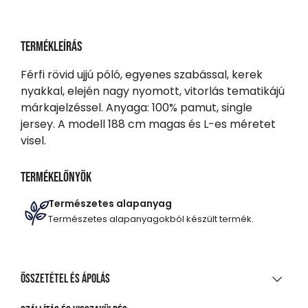
Termékleírás
Férfi rövid ujjú póló, egyenes szabással, kerek
nyakkal, elején nagy nyomott, vitorlás tematikájú
márkajelzéssel. Anyaga: 100% pamut, single
jersey. A modell 188 cm magas és L-es méretet
visel.
Termékelőnyök
Természetes alapanyag
Természetes alapanyagokból készült termék.
Összetétel és ápolás
ANYAGÖSSZETÉTEL