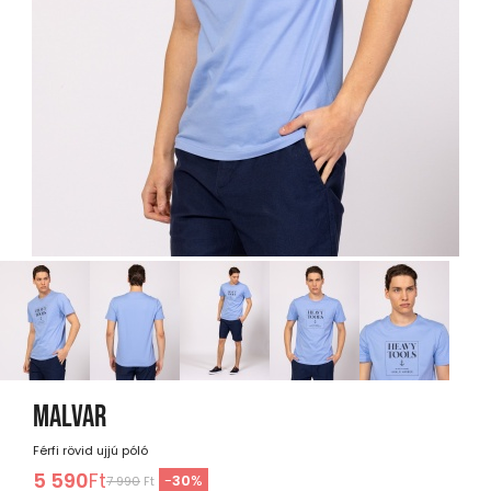
MALVAR
Férfi rövid ujjú póló
5 590
Ft
-
30
%
7 990
Ft