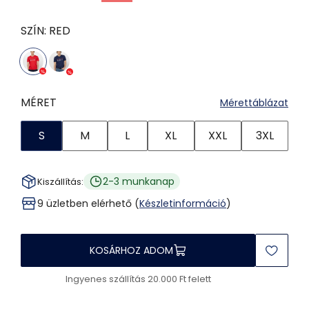
SZÍN:
RED
MÉRET
Mérettáblázat
S
M
L
XL
XXL
3XL
2-3 munkanap
Kiszállítás:
9 üzletben elérhető (
Készletinformáció
)
KOSÁRHOZ ADOM
Ingyenes szállítás 20.000 Ft felett