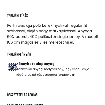
Termékleírás
Férfi rövid ujjú póló kerek nyakkal, regular fit
szabással, elején nagy márkajelzéssel. Anyaga:
60% pamut, 40% poliészter single jersey. A modell
188 cm magas és L-es méretet visel.
Termékelőnyök
Könnyített alapanyag
Könnyebb anyag, mely vékony, lágy esésű és jó
légáteresztő képességgel rendelkezik.
Összetétel és ápolás
ANYAGÖSSZETÉTEL