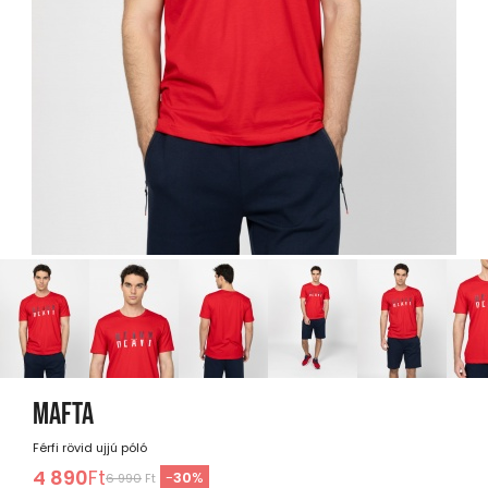
MAFTA
Férfi rövid ujjú póló
4 890
Ft
-
30
%
6 990
Ft