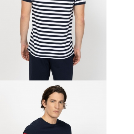
A 
Ingy
kí
Csom
Ne
990 F
Gé
Házho
Va
1 290
Ne
Részl
VIS
Csere
30 n
Vissz
1 290
Részl