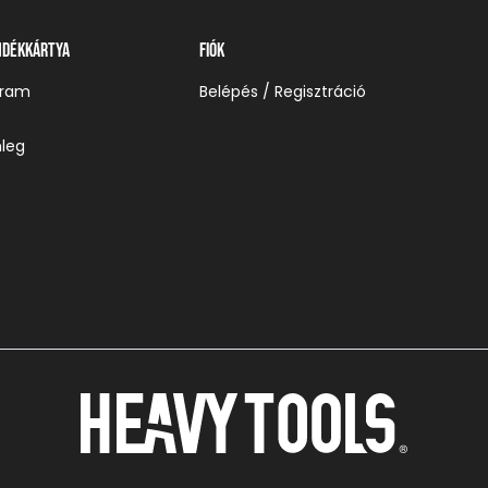
ndékkártya
Fiók
gram
Belépés / Regisztráció
leg