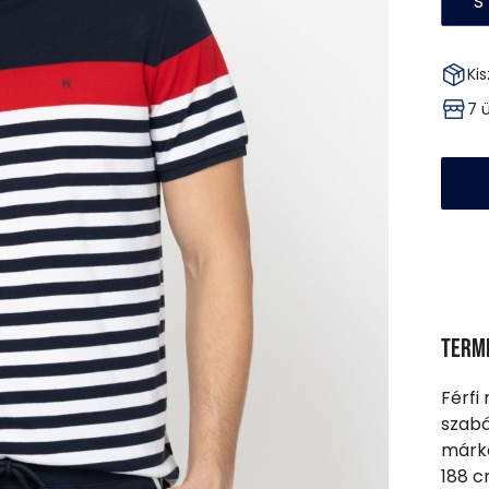
S
Kis
7 
Term
Férfi 
szabá
márka
188 c