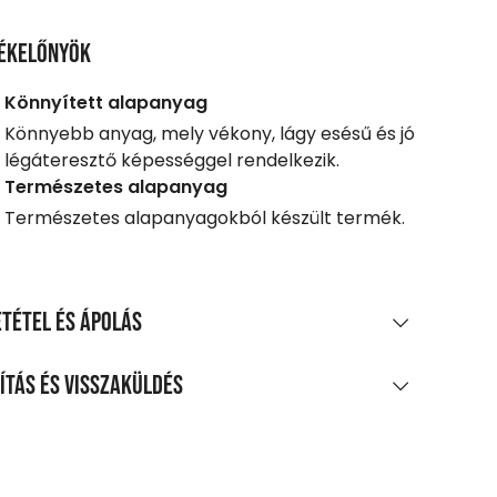
ékelőnyök
Könnyített alapanyag
Könnyebb anyag, mely vékony, lágy esésű és jó
légáteresztő képességgel rendelkezik.
Természetes alapanyag
Természetes alapanyagokból készült termék.
tétel és ápolás
AGÖSSZETÉTEL
ítás és visszaküldés
os pamut piké
LÍTÁS
TÍTÁS ÉS KEZELÉS
0 Ft feletti vásárlás esetén