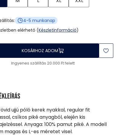
M
L
XL
XXL
zállítás:
4-5 munkanap
üzletben elérhető (
Készletinformáció
)
KOSÁRHOZ ADOM
Ingyenes szállítás 20.000 Ft felett
ékleírás
rövid ujjú póló kerek nyakkal, regular fit
ssal, csíkos piké anyagból, elején kis
jelzéssel. Anyaga: 100% pamut piké. A modell
m magas és L-es méretet visel.