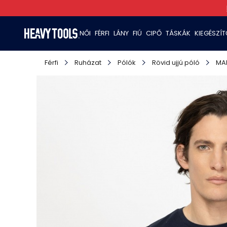
NŐI
FÉRFI
LÁNY
FIÚ
CIPŐ
TÁSKÁK
KIEGÉSZÍ
Férfi
Ruházat
Pólók
Rövid ujjú póló
MA