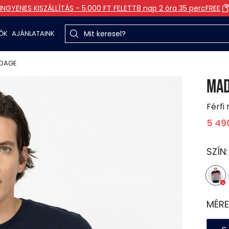
INGYENES KISZÁLLÍTÁS - 5.000 FT FELETT
8 nap 2 óra 35 perc
FREE
TŐK
AJÁNLATAINK
DAGE
MA
Férfi 
5 49
SZÍN
MÉRE