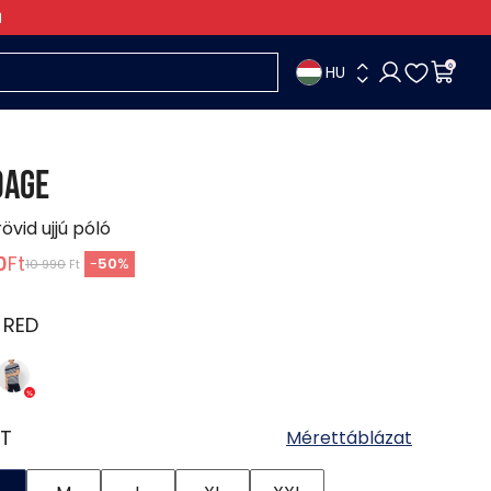
HU
0
DAGE
rövid ujjú póló
0
Ft
-
50
%
10 990
Ft
:
RED
T
Mérettáblázat