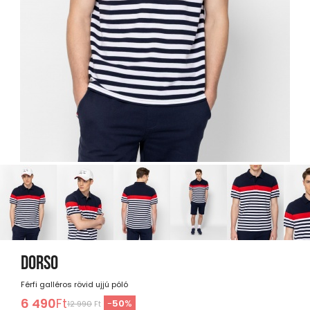
DORSO
Férfi galléros rövid ujjú póló
6 490
Ft
-
50
%
12 990
Ft