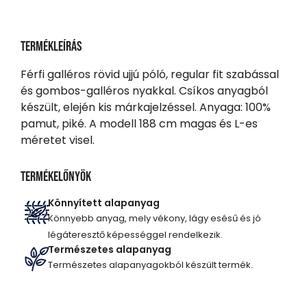
Termékleírás
Férfi galléros rövid ujjú póló, regular fit szabással
és gombos-galléros nyakkal. Csíkos anyagból
készült, elején kis márkajelzéssel. Anyaga: 100%
pamut, piké. A modell 188 cm magas és L-es
méretet visel.
Termékelőnyök
Könnyített alapanyag
Könnyebb anyag, mely vékony, lágy esésű és jó
légáteresztő képességgel rendelkezik.
Természetes alapanyag
Természetes alapanyagokból készült termék.