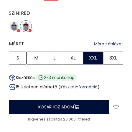
SZÍN:
RED
MÉRET
Mérettáblázat
S
M
L
XL
XXL
3XL
2-3 munkanap
Kiszállítás:
15 üzletben elérhető (
Készletinformáció
)
KOSÁRHOZ ADOM
Ingyenes szállítás 20.000 Ft felett