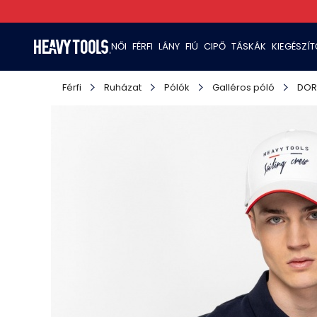
NŐI
FÉRFI
LÁNY
FIÚ
CIPŐ
TÁSKÁK
KIEGÉSZÍ
Férfi
Ruházat
Pólók
Galléros póló
DO