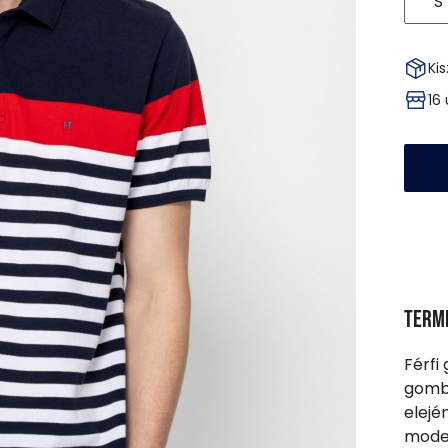
S
Kis
16
Term
Férfi 
gombo
elejé
model