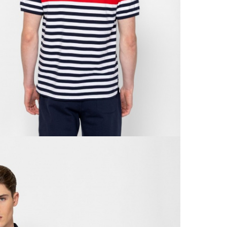
A 
Ingy
kí
Csom
Ne
990 F
Gé
Házho
Va
1 290
Ne
Részl
VIS
Csere
30 n
Vissz
1 290
Részl