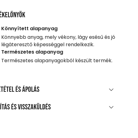
ékelőnyök
Könnyített alapanyag
Könnyebb anyag, mely vékony, lágy esésű és jó
légáteresztő képességgel rendelkezik.
Természetes alapanyag
Természetes alapanyagokból készült termék.
tétel és ápolás
AGÖSSZETÉTEL
ítás és visszaküldés
os pamut piké
LÍTÁS
TÍTÁS ÉS KEZELÉS
0 Ft feletti vásárlás esetén