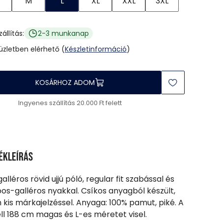
M
L
XL
XXL
3XL
zállítás:
2-3 munkanap
 üzletben elérhető (
Készletinformáció
)
KOSÁRHOZ ADOM
Ingyenes szállítás 20.000 Ft felett
ékleírás
galléros rövid ujjú póló, regular fit szabással és
s-galléros nyakkal. Csíkos anyagból készült,
n kis márkajelzéssel. Anyaga: 100% pamut, piké. A
l 188 cm magas és L-es méretet visel.