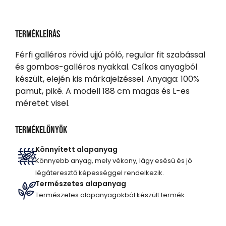
Termékleírás
Férfi galléros rövid ujjú póló, regular fit szabással
és gombos-galléros nyakkal. Csíkos anyagból
készült, elején kis márkajelzéssel. Anyaga: 100%
pamut, piké. A modell 188 cm magas és L-es
méretet visel.
Termékelőnyök
Könnyített alapanyag
Könnyebb anyag, mely vékony, lágy esésű és jó
légáteresztő képességgel rendelkezik.
Természetes alapanyag
Természetes alapanyagokból készült termék.