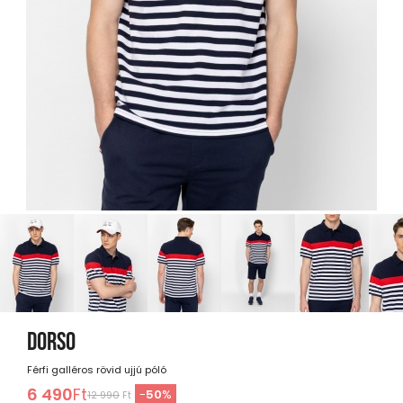
DORSO
Férfi galléros rövid ujjú póló
6 490
Ft
-
50
%
12 990
Ft