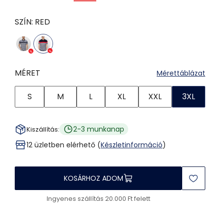
SZÍN:
RED
MÉRET
Mérettáblázat
S
M
L
XL
XXL
3XL
2-3 munkanap
Kiszállítás:
12 üzletben elérhető (
Készletinformáció
)
KOSÁRHOZ ADOM
Ingyenes szállítás 20.000 Ft felett