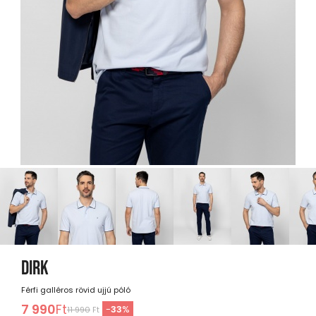
DIRK
Férfi galléros rövid ujjú póló
7 990
Ft
-
33
%
11 990
Ft