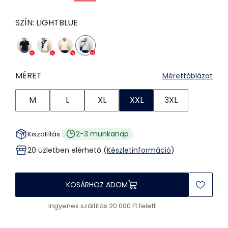
SZÍN:
LIGHTBLUE
MÉRET
Mérettáblázat
M
L
XL
XXL
3XL
2-3 munkanap
Kiszállítás:
20 üzletben elérhető (
Készletinformáció
)
KOSÁRHOZ ADOM
Ingyenes szállítás 20.000 Ft felett