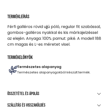
Termékleírás
Férfi galléros rövid ujjú póló, regular fit szabással,
gombos-galléros nyakkal és kis márkajelzéssel
az elején. Anyaga: 100% pamut: piké. A modell 188
cm magas és L-es méretet visel.
Termékelőnyök
Természetes alapanyag
Természetes alapanyagokból készült termék.
Összetétel és ápolás
ANYAGÖSSZETÉTEL
Szállítás és visszaküldés