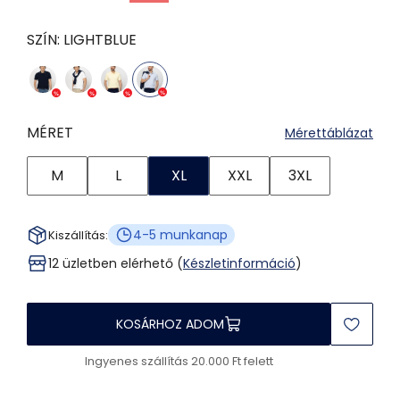
SZÍN:
LIGHTBLUE
MÉRET
Mérettáblázat
M
L
XL
XXL
3XL
4-5 munkanap
Kiszállítás:
12 üzletben elérhető (
Készletinformáció
)
KOSÁRHOZ ADOM
Ingyenes szállítás 20.000 Ft felett