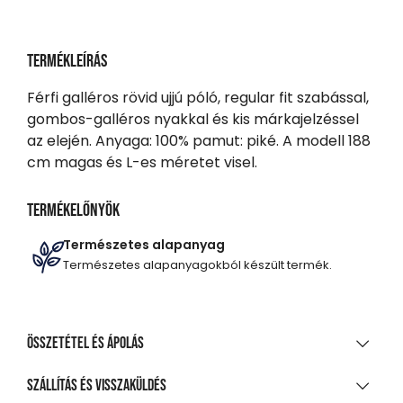
Termékleírás
Férfi galléros rövid ujjú póló, regular fit szabással,
gombos-galléros nyakkal és kis márkajelzéssel
az elején. Anyaga: 100% pamut: piké. A modell 188
cm magas és L-es méretet visel.
Termékelőnyök
Természetes alapanyag
Természetes alapanyagokból készült termék.
Összetétel és ápolás
ANYAGÖSSZETÉTEL
Szállítás és visszaküldés