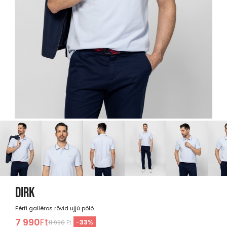
DIRK
Férfi galléros rövid ujjú póló
7 990
Ft
-
33
%
11 990
Ft