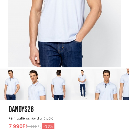
DANDYS26
Férfi galléros rövid ujjú póló
7 990
Ft
-
33
%
11 990
Ft