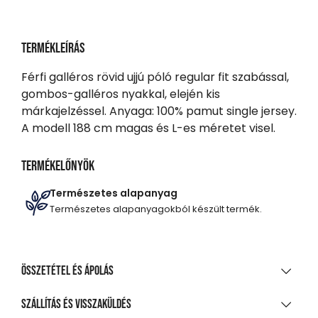
Termékleírás
Férfi galléros rövid ujjú póló regular fit szabással,
gombos-galléros nyakkal, elején kis
márkajelzéssel. Anyaga: 100% pamut single jersey.
A modell 188 cm magas és L-es méretet visel.
Termékelőnyök
Természetes alapanyag
Természetes alapanyagokból készült termék.
Összetétel és ápolás
ANYAGÖSSZETÉTEL
Szállítás és visszaküldés