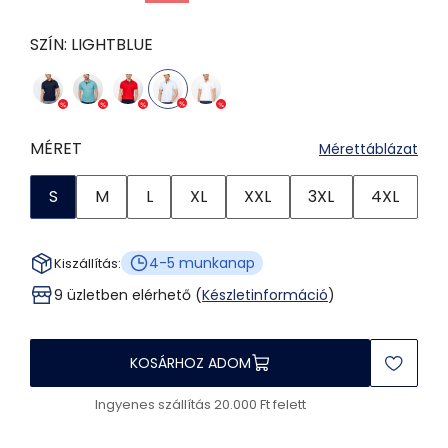
SZÍN:
LIGHTBLUE
MÉRET
Mérettáblázat
S
M
L
XL
XXL
3XL
4XL
4-5 munkanap
Kiszállítás:
9 üzletben elérhető (
Készletinformáció
)
KOSÁRHOZ ADOM
Ingyenes szállítás 20.000 Ft felett