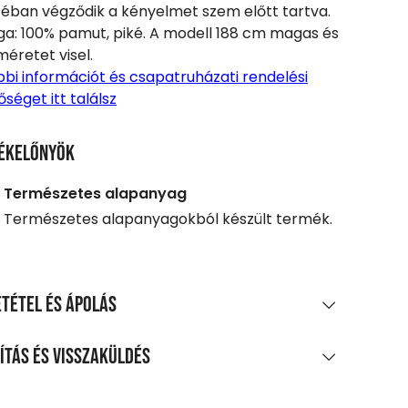
éban végződik a kényelmet szem előtt tartva.
a: 100% pamut, piké. A modell 188 cm magas és
méretet visel.
bi információt és csapatruházati rendelési
őséget itt találsz
ékelőnyök
Természetes alapanyag
Természetes alapanyagokból készült termék.
tétel és ápolás
AGÖSSZETÉTEL
ítás és visszaküldés
os pamut piké
LÍTÁS