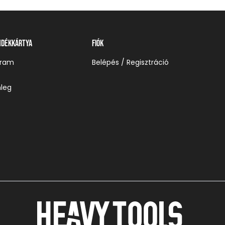
ndékkártya
Fiók
gram
Belépés / Regisztráció
leg