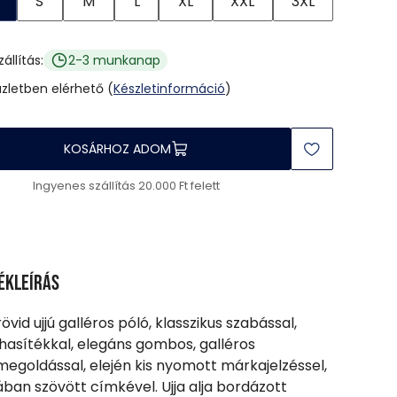
S
M
L
XL
XXL
3XL
zállítás:
2-3 munkanap
üzletben elérhető (
Készletinformáció
)
KOSÁRHOZ ADOM
Ingyenes szállítás 20.000 Ft felett
ékleírás
rövid ujjú galléros póló, klasszikus szabással,
 hasítékkal, elegáns gombos, galléros
egoldással, elején kis nyomott márkajelzéssel,
ában szövött címkével. Ujja alja bordázott