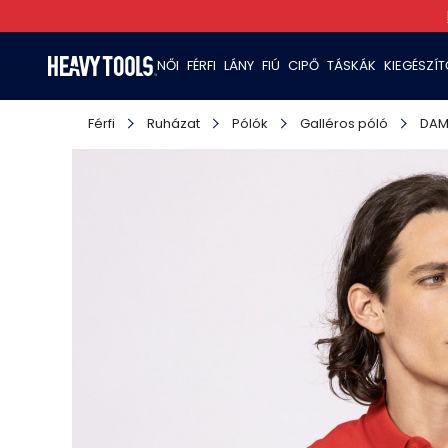
NŐI
FÉRFI
LÁNY
FIÚ
CIPŐ
TÁSKÁK
KIEGÉSZÍ
Férfi
Ruházat
Pólók
Galléros póló
DAM