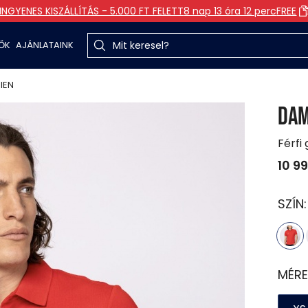
INGYENES KISZÁLLÍTÁS - 5.000 FT FELETT
8 nap 13 óra 12 perc
FREE
TŐK
AJÁNLATAINK
IEN
DAM
Férfi 
10 9
SZÍN
MÉRE