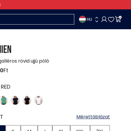
HU
0
IEN
galléros rövid ujjú póló
90
Ft
:
RED
T
Mérettáblázat