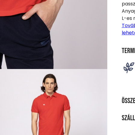
passz
Anyag
L-es 
Továb
lehet
Term
Össze
ANY
Száll
100%-
SZÁL