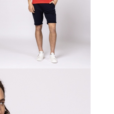
TISZ
20 00
A 
Ingy
kí
Csom
Ne
990 F
Gé
Házho
Va
1 290
Ne
Részl
VIS
Csere
30 n
Vissz
1 290
Részl