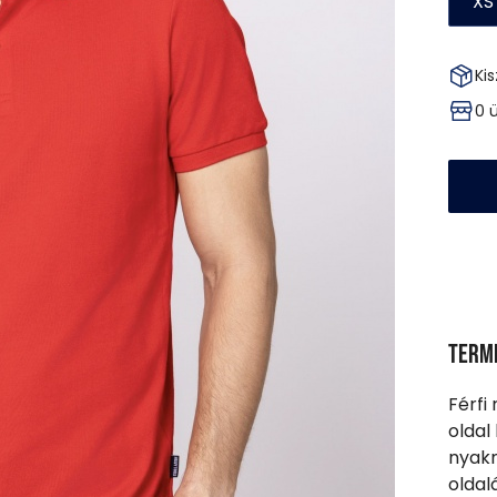
XS
Kis
0 
Term
Férfi 
oldal
nyakm
oldal