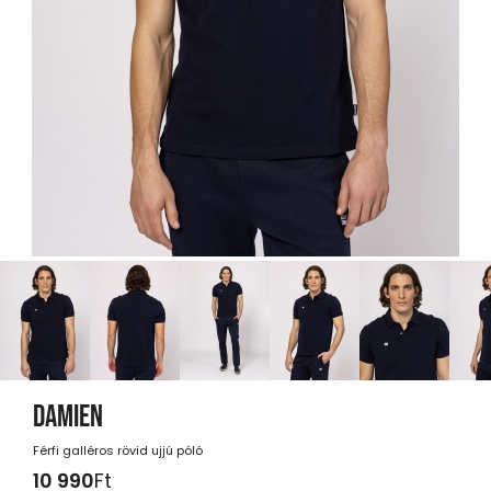
DAMIEN
Férfi galléros rövid ujjú póló
10 990
Ft