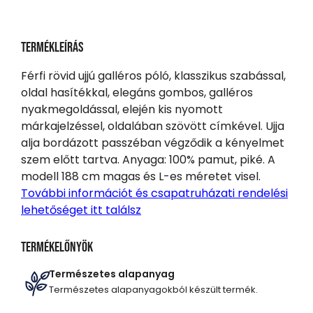
Termékleírás
Férfi rövid ujjú galléros póló, klasszikus szabással,
oldal hasítékkal, elegáns gombos, galléros
nyakmegoldással, elején kis nyomott
márkajelzéssel, oldalában szövött címkével. Ujja
alja bordázott passzéban végződik a kényelmet
szem előtt tartva. Anyaga: 100% pamut, piké. A
modell 188 cm magas és L-es méretet visel.
További információt és csapatruházati rendelési
lehetőséget itt találsz
Termékelőnyök
Természetes alapanyag
Természetes alapanyagokból készült termék.