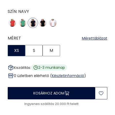
SZÍN:
NAVY
MÉRET
Mérettáblázat
XS
S
M
2-3 munkanap
Kiszállítás:
0 üzletben elérhető (
Készletinformáció
)
KOSÁRHOZ ADOM
Ingyenes szállítás 20.000 Ft felett