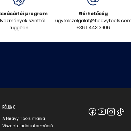
zsvásárlói program
Elérhetőség
vezmények szinttől
ugyfelszolgalat@heavytools.co
függően
+36 1 443 3906
Rólunk
A Heavy Tools márka
Viszonteladói információ