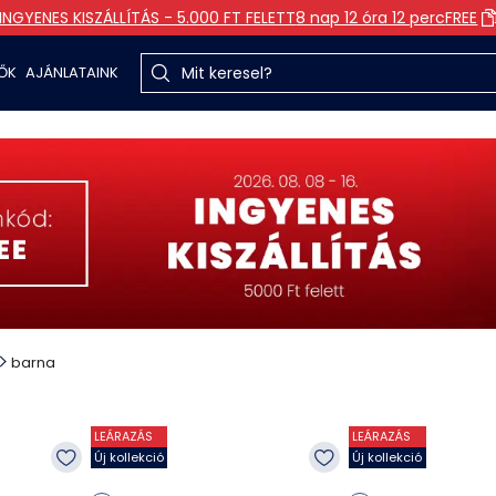
INGYENES KISZÁLLÍTÁS - 5.000 FT FELETT
8 nap 12 óra 12 perc
FREE
TŐK
AJÁNLATAINK
barna
LEÁRAZÁS
LEÁRAZÁS
Új kollekció
Új kollekció