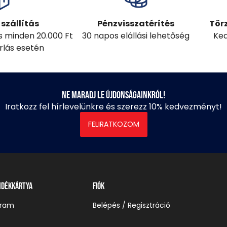
szállítás
Pénzvisszatérítés
Tör
ás minden 20.000 Ft
30 napos elállási lehetőség
Ked
árlás esetén
Ne maradj le újdonságainkról!
Iratkozz fel hírlevelünkre és szerezz 10% kedvezményt!
FELIRATKOZOM
ndékkártya
Fiók
gram
Belépés / Regisztráció