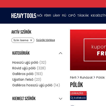
NŐI
FÉRFI
LÁNY
FIÚ
CIPŐ
TÁSKÁK
KIEGÉSZÍ
Aktív szűrők
Szűrők törlése
Szín: barna
Kategóriák
Hosszú ujjú póló
(32)
Rövid ujjú póló
(328)
Galléros póló
(193)
Férfi
Ruházat
Pólók
Ujjatlan felső
(23)
Pólók
Galléros hosszú ujjú póló
(14)
11
termék
LEÁRAZÁS
Kiemelt szűrők
Új kollekció