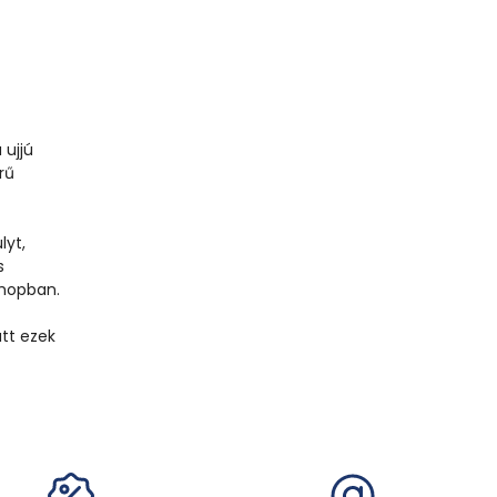
 ujjú
rű
lyt,
s
shopban.
att ezek