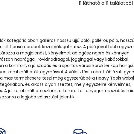
11
látható a
11
találatból
lók kategóriájában galléros hosszú ujjú póló, galléros póló, hosszú
 felső típusú darabok közül válogathatsz. A póló jóval több egysze
tározza a megjelenést, kényelmet ad egész napra és könnyen
 vászon nadrággal, rövidnadrággal, jogginggal vagy kabátokkal,
lon a komfort, a jó szabás és a sportos városi karakter kap hangsú
yen kombinálhatók egymással. A választást mérettáblázat, gyor
ugalmas termékcsere teszi még egyszerűbbé a Heavy Tools web
egóriában, és alkoss olyan szettet, mely egyszerre kényelmes,
es. A jól kombinálható színek, a komfortos anyagok és szabás mi
ezonra a legjobb választást jelentik.