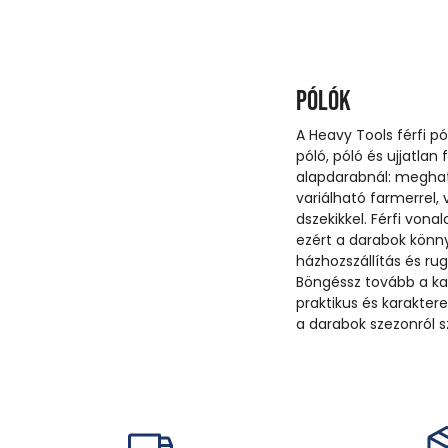
Pólók
A Heavy Tools férfi pó
póló, póló és ujjatlan
alapdarabnál: megha
variálható farmerrel,
dszekikkel. Férfi vona
ezért a darabok könn
házhozszállítás és r
Böngéssz tovább a kat
praktikus és karakter
a darabok szezonról sz