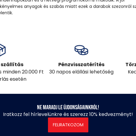
indennapokban és a hétvégi programokon is működik. A jól
 kényelmes anyagok és szabás miatt ezek a darabok szezonról s
lentik.
szállítás
Pénzvisszatérítés
Tör
ás minden 20.000 Ft
30 napos elállási lehetőség
Ked
árlás esetén
Ne maradj le újdonságainkról!
Iratkozz fel hírlevelünkre és szerezz 10% kedvezményt!
FELIRATKOZOM