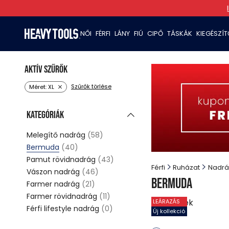
NŐI
FÉRFI
LÁNY
FIÚ
CIPŐ
TÁSKÁK
KIEGÉSZÍ
Aktív szűrők
Szűrők törlése
Méret: XL
Kategóriák
Melegítő nadrág
(58)
Bermuda
(40)
Pamut rövidnadrág
(43)
Férfi
Ruházat
Nadrá
Vászon nadrág
(46)
Bermuda
Farmer nadrág
(21)
Farmer rövidnadrág
(11)
27
termék
LEÁRAZÁS
Férfi lifestyle nadrág
(0)
Új kollekció