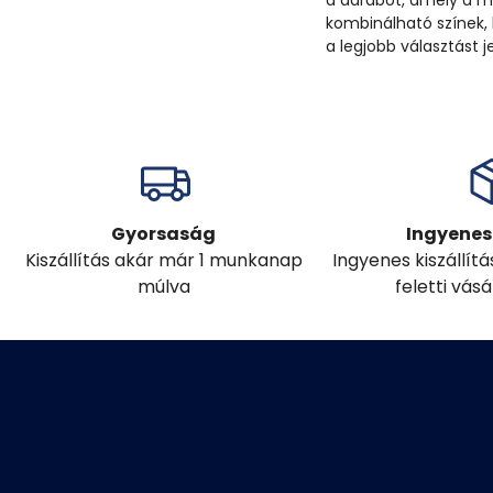
a darabot, amely a m
kombinálható színek,
a legjobb választást je
Gyorsaság
Ingyenes 
Kiszállítás akár már 1 munkanap
Ingyenes kiszállít
múlva
feletti vás