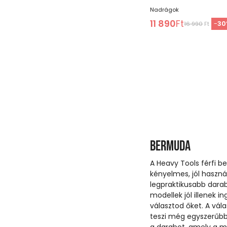
Nadrágok
11 890
Ft
-
30
16 990
Ft
Bermuda
A Heavy Tools férfi b
kényelmes, jól haszná
legpraktikusabb dara
modellek jól illenek i
választod őket. A vál
teszi még egyszerűbb