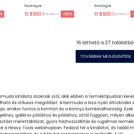
Nadrágok
Nadrágok
11 890
Ft
11 890
Ft
%
-
30
%
16 990
Ft
16 990
Ft
16
látható a
27
találatbó
TOVÁBBIAK MEGJELENÍTÉSE
ermuda kínálata azoknak szól, akik ebben a terméktípusban kere
lható és stílusos megoldást. A bermuda a laza nyári öltözködés 
bja, amikor fontos a komfort és a könnyű kombinálhatóság. Ezek
ngekhez, galléros pólókhoz és pólókhoz, attól függően, milyen alk
asztást mérettáblázat, gyors házhozszállítás és rugalmas termé
é a Heavy Tools webshopban. Fedezd fel a kínálatot, és találd 