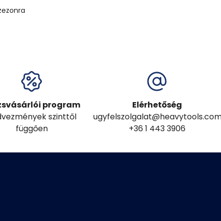
zezonra
zsvásárlói program
Elérhetőség
vezmények szinttől
ugyfelszolgalat@heavytools.co
függően
+36 1 443 3906