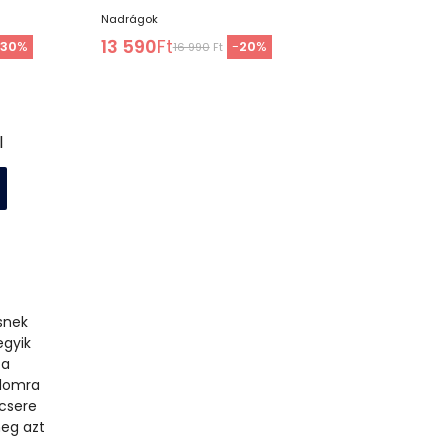
Nadrágok
13 590
Ft
-
30
%
-
20
%
16 990
Ft
l
snek
egyik
 a
alomra
kcsere
meg azt