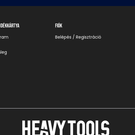
ndékkártya
Fiók
gram
Belépés / Regisztráció
leg