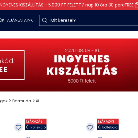
INGYENES KISZÁLLÍTÁS - 5.000 FT FELETT
7 nap 10 óra 30 perc
FREE
TŐK
AJÁNLATAINK
gok
Bermuda
XL
LEÁRAZÁS
LEÁRAZÁS
Új kollekció
Új kollekció