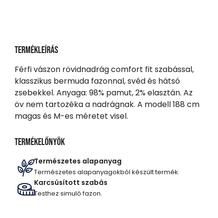
Termékleírás
Férfi vászon rövidnadrág comfort fit szabással,
klasszikus bermuda fazonnal, svéd és hátsó
zsebekkel. Anyaga: 98% pamut, 2% elasztán. Az
öv nem tartozéka a nadrágnak. A modell 188 cm
magas és M-es méretet visel.
Termékelőnyök
Természetes alapanyag
Természetes alapanyagokból készült termék.
Karcsúsított szabás
Testhez simuló fazon.