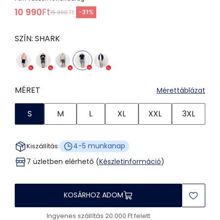
10 990
Ft
-
31
%
15 990
Ft
SZÍN:
SHARK
MÉRET
Mérettáblázat
S
M
L
XL
XXL
3XL
4-5 munkanap
Kiszállítás:
7 üzletben elérhető (
Készletinformáció
)
KOSÁRHOZ ADOM
Ingyenes szállítás 20.000 Ft felett