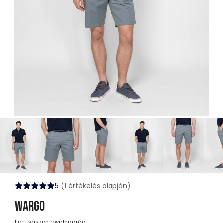
5
(1 értékelés alapján)
WARGO
Férfi vászon rövidnadrág