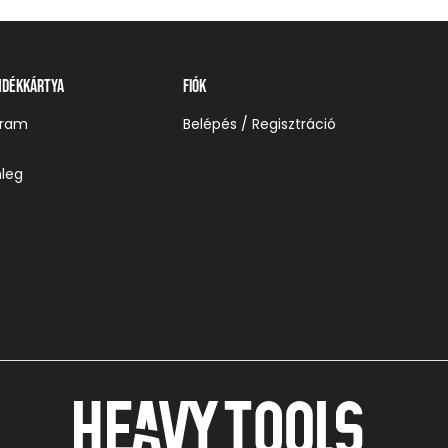
ndékkártya
Fiók
gram
Belépés / Regisztráció
leg