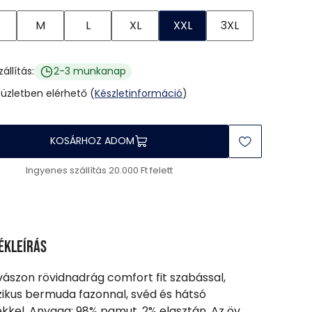
M
L
XL
XXL
3XL
zállítás:
2-3 munkanap
 üzletben elérhető (
Készletinformáció
)
KOSÁRHOZ ADOM
Ingyenes szállítás 20.000 Ft felett
ékleírás
 vászon rövidnadrág comfort fit szabással,
zikus bermuda fazonnal, svéd és hátsó
kkel. Anyaga: 98% pamut, 2% elasztán. Az öv