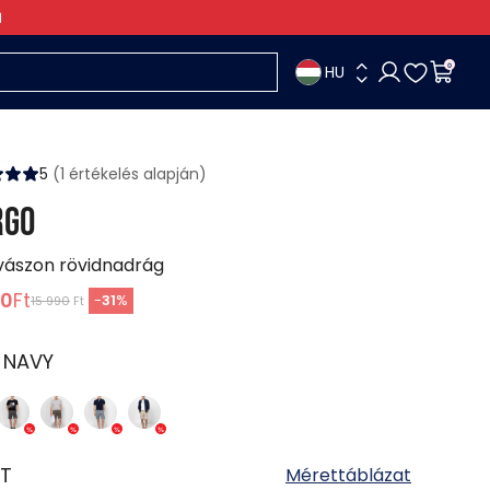
HU
0
5
(1 értékelés alapján)
RGO
 vászon rövidnadrág
90
Ft
-
31
%
15 990
Ft
:
NAVY
T
Mérettáblázat