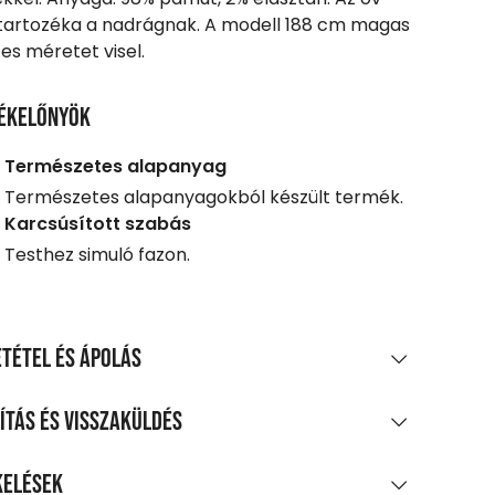
artozéka a nadrágnak. A modell 188 cm magas
es méretet visel.
ékelőnyök
Természetes alapanyag
Természetes alapanyagokból készült termék.
Karcsúsított szabás
Testhez simuló fazon.
tétel és ápolás
AGÖSSZETÉTEL
ítás és visszaküldés
amut, 2% elasztán
LÍTÁS
kelések