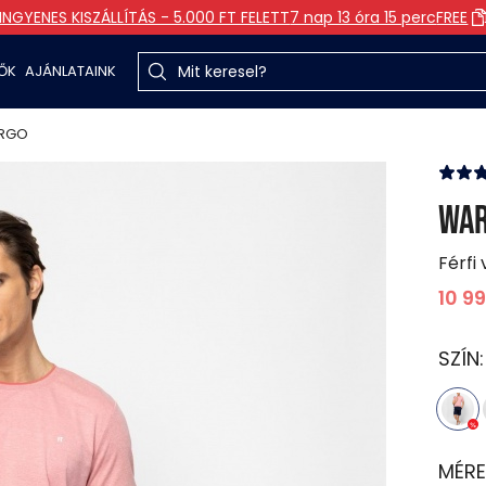
INGYENES KISZÁLLÍTÁS - 5.000 FT FELETT
7 nap 13 óra 15 perc
FREE
TŐK
AJÁNLATAINK
RGO
WA
Férfi
10 9
SZÍN
MÉRE