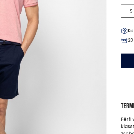
S
Kis
20
Term
Férfi
klass
zsebe