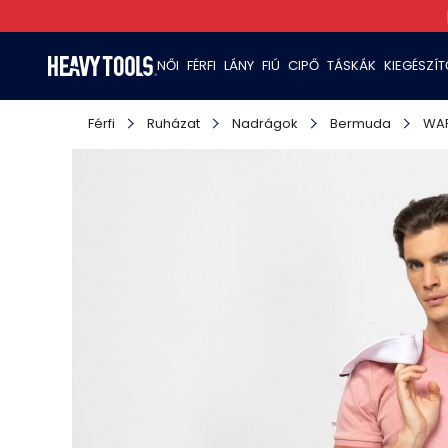
NŐI
FÉRFI
LÁNY
FIÚ
CIPŐ
TÁSKÁK
KIEGÉSZÍ
Férfi
Ruházat
Nadrágok
Bermuda
WA