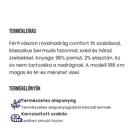
Termékleírás
Férfi vászon rövidnadrág comfort fit szabással,
klasszikus bermuda fazonnal, svéd és hátsó
zsebekkel. Anyaga: 98% pamut, 2% elasztán. Az
öv nem tartozéka a nadrágnak. A modell 188 cm
magas és M-es méretet visel.
Termékelőnyök
Természetes alapanyag
Természetes alapanyagokból készült termék.
Karcsúsított szabás
Testhez simuló fazon.