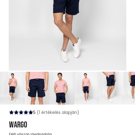
5
(1 értékelés alapján)
WARGO
Férfi vászon rövidnadrág