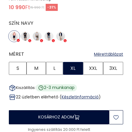
10 990
Ft
-
31
%
15 990
Ft
SZÍN:
NAVY
MÉRET
Mérettáblázat
S
M
L
XL
XXL
3XL
2-3 munkanap
Kiszállítás:
22 üzletben elérhető (
Készletinformáció
)
KOSÁRHOZ ADOM
Ingyenes szállítás 20.000 Ft felett