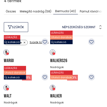
4
termék
Bermuda
(40)
Összes
Melegítő nadrág
(58)
Pamut rövidnadr
NÉPSZERŰSÉG SZERINT
SZŰRŐK
LEÁRAZÁS
LEÁRAZÁS
Utolsó darabok
Új kollekció
Új kollekció
Szűrők törlése
Szín: szürke
WARGO
WALKERS26
Nadrágok
Nadrágok
LEÁRAZÁS
Utolsó darabok
LEÁRAZÁS
15 990
Ft
16 990
Ft
10 990
Ft
11 890
Ft
-
31
%
-
30
%
Új kollekció
Utolsó darabok
WALT
WALKER
Nadrágok
Nadrágok