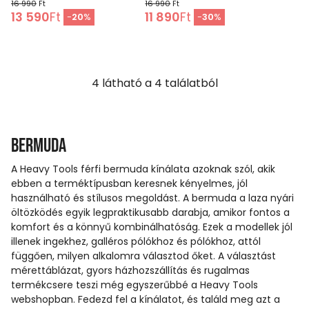
16 990
Ft
16 990
Ft
13 590
Ft
11 890
Ft
-
20
%
-
30
%
4
látható a
4
találatból
Bermuda
A Heavy Tools férfi bermuda kínálata azoknak szól, akik
ebben a terméktípusban keresnek kényelmes, jól
használható és stílusos megoldást. A bermuda a laza nyári
öltözködés egyik legpraktikusabb darabja, amikor fontos a
komfort és a könnyű kombinálhatóság. Ezek a modellek jól
illenek ingekhez, galléros pólókhoz és pólókhoz, attól
függően, milyen alkalomra választod őket. A választást
mérettáblázat, gyors házhozszállítás és rugalmas
termékcsere teszi még egyszerűbbé a Heavy Tools
webshopban. Fedezd fel a kínálatot, és találd meg azt a