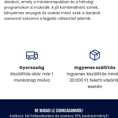
darabot, amely a mindennapokban és a hétvégi
programokon is működik. A jól kombinálható színek,
kényelmes anyagok és szabás miatt ezek a darabok
szezonról szezonra a legjobb választást jelentik.
Gyorsaság
Ingyenes szállítás
Kiszállítás akár már 1
Ingyenes kiszállítás min
munkanap múlva
20.000 Ft feletti vásárl
esetén
Ne maradj le újdonságainkról!
Iratkozz fel hírlevelünkre és szerezz 10% kedvezményt!