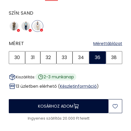
SZÍN:
SAND
MÉRET
Mérettáblázat
30
31
32
33
34
36
38
2-3 munkanap
Kiszállítás:
13 üzletben elérhető (
Készletinformáció
)
KOSÁRHOZ ADOM
Ingyenes szállítás 20.000 Ft felett