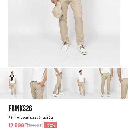
FRINKS26
Férfi vászon hosszúnadrág
12 990
Ft
-
32
%
18 990
Ft