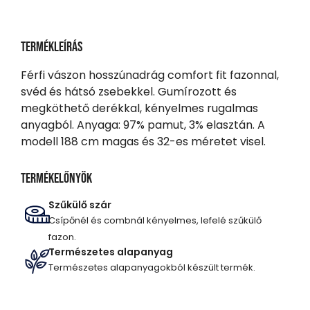
Termékleírás
Férfi vászon hosszúnadrág comfort fit fazonnal,
svéd és hátsó zsebekkel. Gumírozott és
megköthető derékkal, kényelmes rugalmas
anyagból. Anyaga: 97% pamut, 3% elasztán. A
modell 188 cm magas és 32-es méretet visel.
Termékelőnyök
Szűkülő szár
Csípőnél és combnál kényelmes, lefelé szűkülő
fazon.
Természetes alapanyag
Természetes alapanyagokból készült termék.