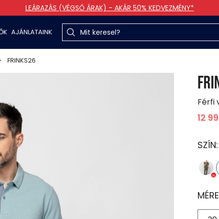
LEÁRAZÁS (VÉGSŐ ÁRAK) - AKÁR 50% KEDVEZMÉNY*
TŐK
AJÁNLATAINK
FRINKS26
FRI
Férfi
12 9
SZÍN
MÉRE