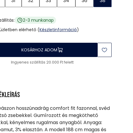
31
32
33
34
36
38
zállítás:
2-3 munkanap
 üzletben elérhető (
Készletinformáció
)
KOSÁRHOZ ADOM
Ingyenes szállítás 20.000 Ft felett
ékleírás
 vászon hosszúnadrág comfort fit fazonnal, svéd
tsó zsebekkel. Gumírozott és megköthető
kal, kényelmes rugalmas anyagból. Anyaga:
amut, 3% elasztán. A modell 188 cm magas és