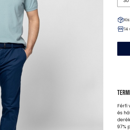
30
Kis
14
Term
Férfi
és há
derék
97% p