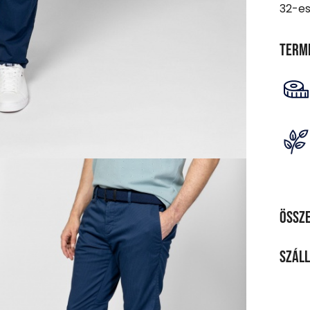
32-es
Term
Össze
ANY
Száll
97% p
SZÁL
TISZ