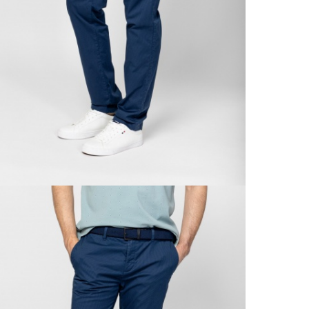
20 00
A 
Ingy
kí
Csom
Ne
990 F
Gé
Házho
Va
1 290
Ne
Részl
VIS
Csere
30 n
Vissz
1 290
Részl