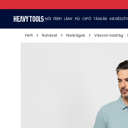
NŐI
FÉRFI
LÁNY
FIÚ
CIPŐ
TÁSKÁK
KIEGÉSZÍ
Férfi
Ruházat
Nadrágok
Vászon nadrág