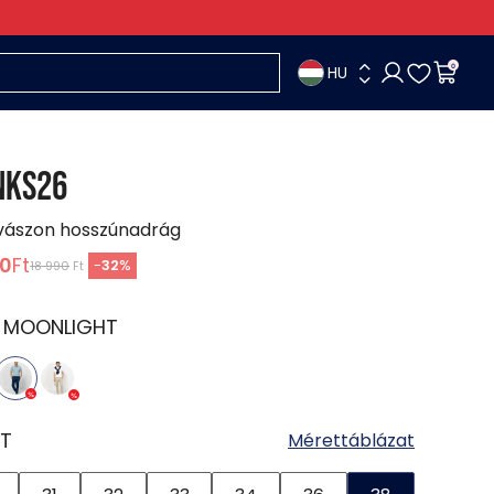
HU
0
NKS26
 vászon hosszúnadrág
90
Ft
-
32
%
18 990
Ft
:
MOONLIGHT
T
Mérettáblázat