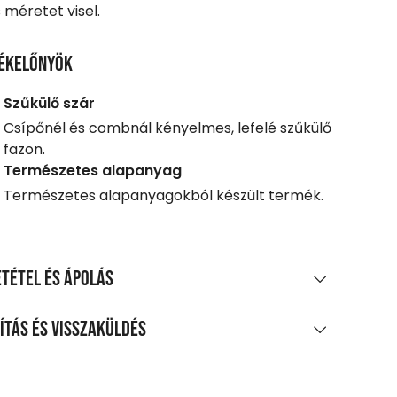
 méretet visel.
ékelőnyök
Szűkülő szár
Csípőnél és combnál kényelmes, lefelé szűkülő
fazon.
Természetes alapanyag
Természetes alapanyagokból készült termék.
tétel és ápolás
AGÖSSZETÉTEL
ítás és visszaküldés
amut, 3% elasztán
LÍTÁS
TÍTÁS ÉS KEZELÉS