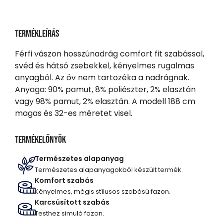
Termékleírás
Férfi vászon hosszúnadrág comfort fit szabással,
svéd és hátsó zsebekkel, kényelmes rugalmas
anyagból. Az öv nem tartozéka a nadrágnak.
Anyaga: 90% pamut, 8% poliészter, 2% elasztán
vagy 98% pamut, 2% elasztán. A modell 188 cm
magas és 32-es méretet visel.
Termékelőnyök
Természetes alapanyag
Természetes alapanyagokból készült termék.
Komfort szabás
Kényelmes, mégis stílusos szabású fazon.
Karcsúsított szabás
Testhez simuló fazon.