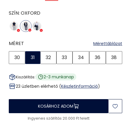
SZÍN:
OXFORD
MÉRET
Mérettáblázat
30
31
32
33
34
36
38
2-3 munkanap
Kiszállítás:
23 üzletben elérhető (
Készletinformáció
)
KOSÁRHOZ ADOM
Ingyenes szállítás 20.000 Ft felett