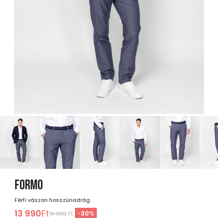
FORMO
Férfi vászon hosszúnadrág
13 990
Ft
-
30
%
19 990
Ft