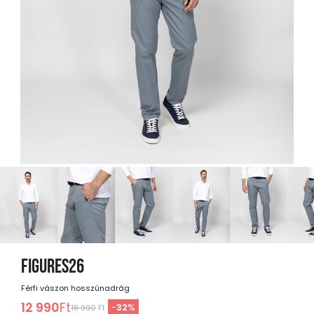
FIGURES26
Férfi vászon hosszúnadrág
12 990
Ft
-
32
%
18 990
Ft