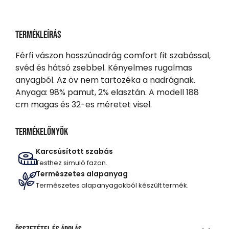
Termékleírás
Férfi vászon hosszúnadrág comfort fit szabással,
svéd és hátsó zsebbel. Kényelmes rugalmas
anyagból. Az öv nem tartozéka a nadrágnak.
Anyaga: 98% pamut, 2% elasztán. A modell 188
cm magas és 32-es méretet visel.
Termékelőnyök
Karcsúsított szabás
Testhez simuló fazon.
Természetes alapanyag
Természetes alapanyagokból készült termék.