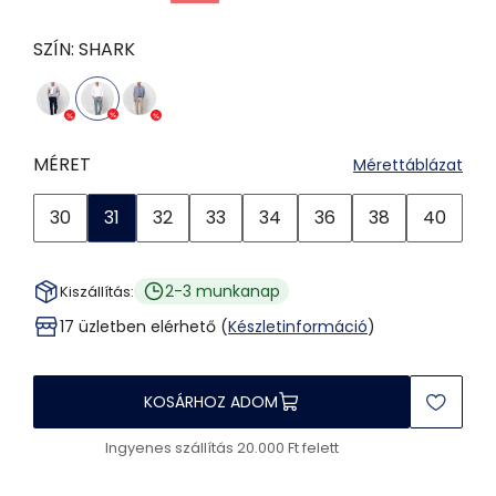
SZÍN:
SHARK
MÉRET
Mérettáblázat
30
31
32
33
34
36
38
40
2-3 munkanap
Kiszállítás:
17 üzletben elérhető (
Készletinformáció
)
KOSÁRHOZ ADOM
Ingyenes szállítás 20.000 Ft felett