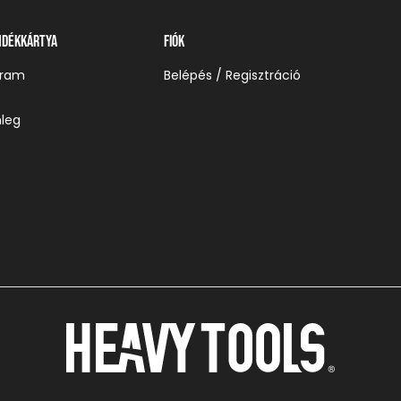
ndékkártya
Fiók
gram
Belépés / Regisztráció
leg