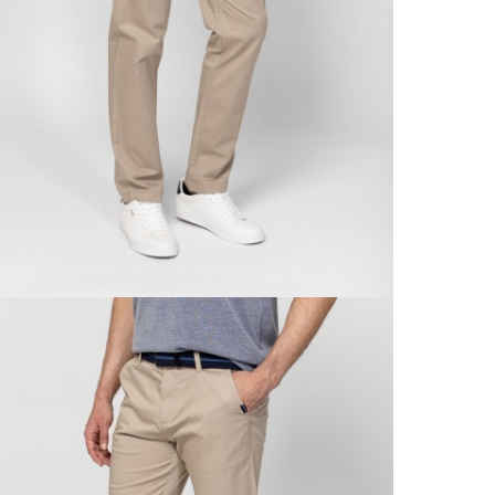
A 
Ingy
kí
Csom
Ne
990 F
Gé
Házho
Va
1 290
Ne
Részl
VIS
Csere
30 n
Vissz
1 290
Részl