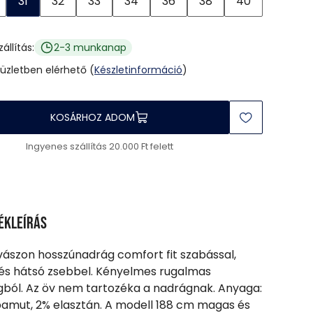
31
32
33
34
36
38
40
zállítás:
2-3 munkanap
 üzletben elérhető (
Készletinformáció
)
KOSÁRHOZ ADOM
Ingyenes szállítás 20.000 Ft felett
ékleírás
 vászon hosszúnadrág comfort fit szabással,
és hátsó zsebbel. Kényelmes rugalmas
ból. Az öv nem tartozéka a nadrágnak. Anyaga:
amut, 2% elasztán. A modell 188 cm magas és