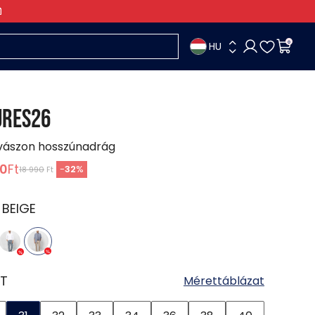
HU
0
URES26
 vászon hosszúnadrág
90
Ft
-
32
%
18 990
Ft
:
BEIGE
T
Mérettáblázat