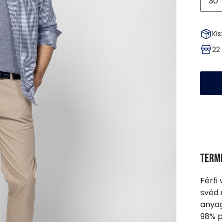
30
Kis
22
Term
Férfi
svéd 
anyag
98% p