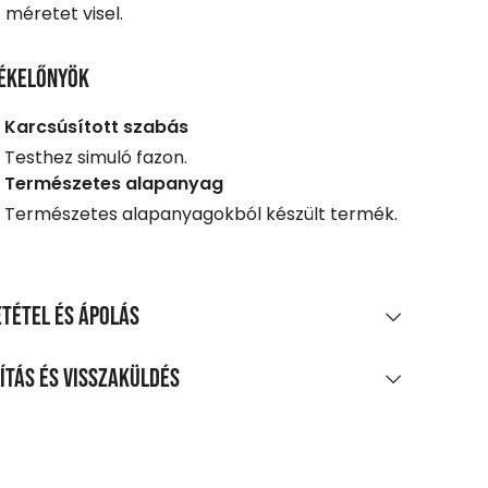
 méretet visel.
ékelőnyök
Karcsúsított szabás
Testhez simuló fazon.
Természetes alapanyag
Természetes alapanyagokból készült termék.
tétel és ápolás
AGÖSSZETÉTEL
ítás és visszaküldés
amut, 2% elasztán
LÍTÁS
TÍTÁS ÉS KEZELÉS
0 Ft feletti vásárlás esetén