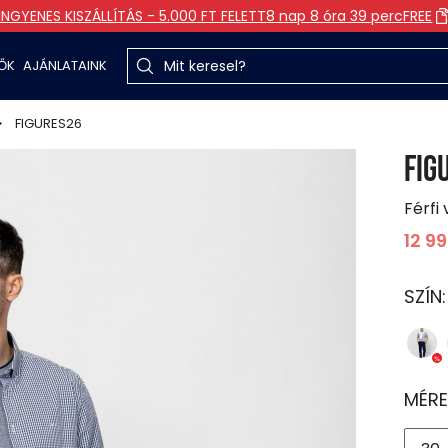
INGYENES KISZÁLLÍTÁS - 5.000 FT FELETT
8 nap 8 óra 39 perc
FREE
TŐK
AJÁNLATAINK
FIGURES26
FIG
Férfi
12 9
SZÍN
MÉRE