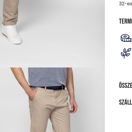
32-es
Term
Össze
ANY
Száll
98% p
SZÁL
TISZ
20 00