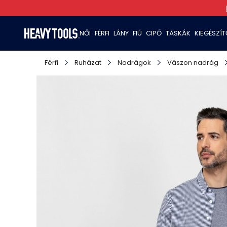
NŐI
FÉRFI
LÁNY
FIÚ
CIPŐ
TÁSKÁK
KIEGÉSZÍ
Férfi
Ruházat
Nadrágok
Vászon nadrág