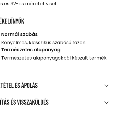
 és 32-es méretet visel.
ékelőnyök
Normál szabás
Kényelmes, klasszikus szabású fazon.
Természetes alapanyag
Természetes alapanyagokból készült termék.
tétel és ápolás
AGÖSSZETÉTEL
ítás és visszaküldés
amut, 23% poliészter, 1% elasztán
LÍTÁS
TÍTÁS ÉS KEZELÉS
0 Ft feletti vásárlás esetén