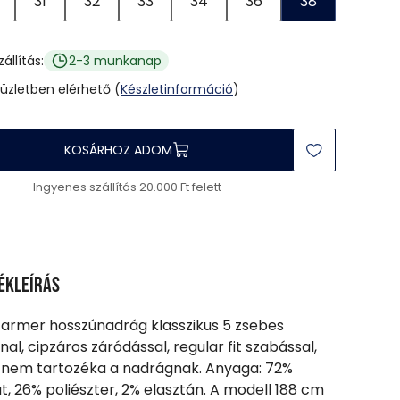
31
32
33
34
36
38
zállítás:
2-3 munkanap
 üzletben elérhető (
Készletinformáció
)
KOSÁRHOZ ADOM
Ingyenes szállítás 20.000 Ft felett
ékleírás
 farmer hosszúnadrág klasszikus 5 zsebes
nal, cipzáros záródással, regular fit szabással,
 nem tartozéka a nadrágnak. Anyaga: 72%
, 26% poliészter, 2% elasztán. A modell 188 cm