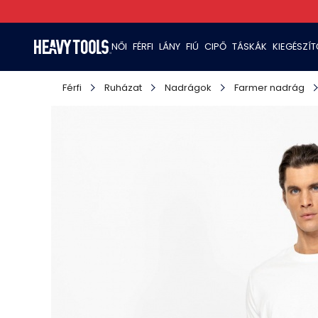
NŐI
FÉRFI
LÁNY
FIÚ
CIPŐ
TÁSKÁK
KIEGÉSZÍ
Férfi
Ruházat
Nadrágok
Farmer nadrág