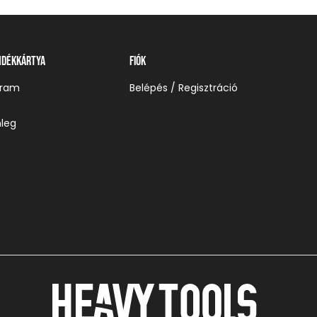
ndékkártya
Fiók
gram
Belépés / Regisztráció
leg