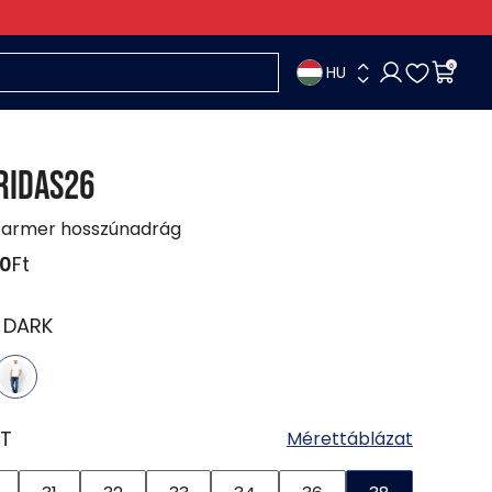
HU
0
RIDAS26
 farmer hosszúnadrág
90
Ft
:
DARK
T
Mérettáblázat