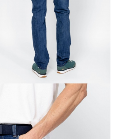
A 
Ingy
kí
Csom
Ne
990 F
Gé
Házho
Va
1 290
Ne
Részl
VIS
Csere
30 n
Vissz
1 290
Részl