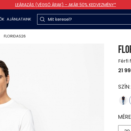
LEÁRAZÁS (VÉGSŐ ÁRAK) - AKÁR 50% KEDVEZMÉNY*
TŐK
AJÁNLATAINK
FLORIDAS26
FLO
Férfi
21 9
SZÍN
MÉRE