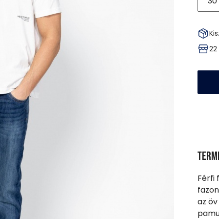
30
Kis
22
Term
Férfi
fazon
az öv
pamut