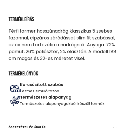
Termékleírás
Férfi farmer hosszúnadrág klasszikus 5 zsebes
fazonnal, cipzáros záródással, slim fit szabással,
az öv nem tartozéka a nadrágnak. Anyaga: 72%
pamut, 26% poliészter, 2% elasztán. A modell 188
cm magas és 32-es méretet visel.
Termékelőnyök
Karcsúsított szabás
Testhez simuló fazon.
Természetes alapanyag
Természetes alapanyagokból készült termék.