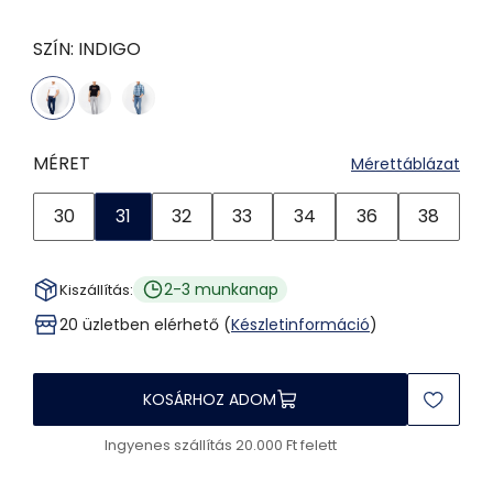
SZÍN:
INDIGO
MÉRET
Mérettáblázat
30
31
32
33
34
36
38
2-3 munkanap
Kiszállítás:
20 üzletben elérhető (
Készletinformáció
)
KOSÁRHOZ ADOM
Ingyenes szállítás 20.000 Ft felett